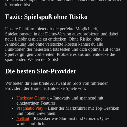
informiert bist.
Fazit: Spielspaß ohne Risiko
Unsere Plattform bietet dir die perfekte Möglichkeit,
Spielautomaten in der Demo-Version auszuprobieren und dabei
neue Lieblingsspiele zu entdecken. Ohne Risiko, ohne
Anmeldung und ohne versteckte Kosten kannst du alle
Funktionen der neuesten Slots testen und dich optimal auf echtes
Spielvergnügen vorbereiten. Probiere es aus und entdecke die
spannenden Welten der Slots!
Die besten Slot-Provider
Wir bieten dir eine breite Auswahl an Slots von führenden
Providern der Branche. Entdecke Spiele von:
Hacksaw Gaming
– Innovativ und spannend mit
einzigartigen Features.
Pragmatic Play
– Einer der Marktführer mit Top-Grafiken
und hohen Gewinnen.
NetEnt
– Klassiker wie Starburst und Gonzo's Quest
warten auf dich.