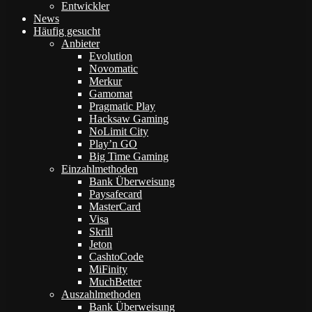
Entwickler
News
Häufig gesucht
Anbieter
Evolution
Novomatic
Merkur
Gamomat
Pragmatic Play
Hacksaw Gaming
NoLimit City
Play’n GO
Big Time Gaming
Einzahlmethoden
Bank Überweisung
Paysafecard
MasterCard
Visa
Skrill
Jeton
CashtoCode
MiFinity
MuchBetter
Auszahlmethoden
Bank Überweisung