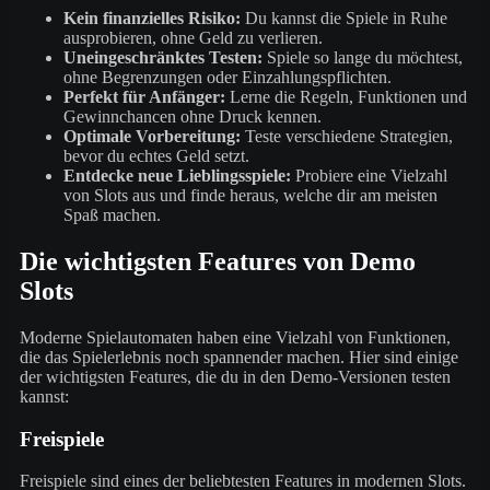
Kein finanzielles Risiko:
Du kannst die Spiele in Ruhe
ausprobieren, ohne Geld zu verlieren.
Uneingeschränktes Testen:
Spiele so lange du möchtest,
ohne Begrenzungen oder Einzahlungspflichten.
Perfekt für Anfänger:
Lerne die Regeln, Funktionen und
Gewinnchancen ohne Druck kennen.
Optimale Vorbereitung:
Teste verschiedene Strategien,
bevor du echtes Geld setzt.
Entdecke neue Lieblingsspiele:
Probiere eine Vielzahl
von Slots aus und finde heraus, welche dir am meisten
Spaß machen.
Die wichtigsten Features von Demo
Slots
Moderne Spielautomaten haben eine Vielzahl von Funktionen,
die das Spielerlebnis noch spannender machen. Hier sind einige
der wichtigsten Features, die du in den Demo-Versionen testen
kannst:
Freispiele
Freispiele sind eines der beliebtesten Features in modernen Slots.