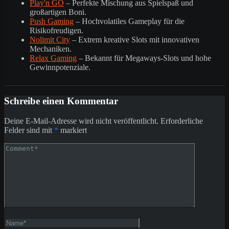
Play'n GO
– Perfekte Mischung aus Spielspaß und
großartigen Boni.
Push Gaming
– Hochvolatiles Gameplay für die
Risikofreudigen.
Nolimit City
– Extrem kreative Slots mit innovativen
Mechaniken.
Relax Gaming
– Bekannt für Megaways-Slots und hohe
Gewinnpotenziale.
Schreibe einen Kommentar
Deine E-Mail-Adresse wird nicht veröffentlicht.
Erforderliche
Felder sind mit
*
markiert