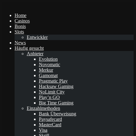
Home
Casinos
Bonis
Slots
Entwickler
News
Häufig gesucht
Anbieter
Evolution
Novomatic
Merkur
Gamomat
Pragmatic Play
Hacksaw Gaming
NoLimit City
Play’n GO
Big Time Gaming
Einzahlmethoden
Bank Überweisung
Paysafecard
MasterCard
Visa
Skrill