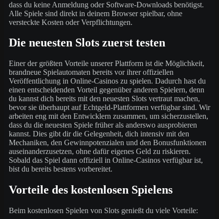
dass du keine Anmeldung oder Software-Downloads benötigst.
Alle Spiele sind direkt in deinem Browser spielbar, ohne
versteckte Kosten oder Verpflichtungen.
Die neuesten Slots zuerst testen
Einer der größten Vorteile unserer Plattform ist die Möglichkeit,
brandneue Spielautomaten bereits vor ihrer offiziellen
Veröffentlichung in Online-Casinos zu spielen. Dadurch hast du
einen entscheidenden Vorteil gegenüber anderen Spielern, denn
du kannst dich bereits mit den neuesten Slots vertraut machen,
bevor sie überhaupt auf Echtgeld-Plattformen verfügbar sind. Wir
arbeiten eng mit den Entwicklern zusammen, um sicherzustellen,
dass du die neuesten Spiele früher als anderswo ausprobieren
kannst. Dies gibt dir die Gelegenheit, dich intensiv mit den
Mechaniken, den Gewinnpotenzialen und den Bonusfunktionen
auseinanderzusetzen, ohne dafür eigenes Geld zu riskieren.
Sobald das Spiel dann offiziell in Online-Casinos verfügbar ist,
bist du bereits bestens vorbereitet.
Vorteile des kostenlosen Spielens
Beim kostenlosen Spielen von Slots genießt du viele Vorteile: