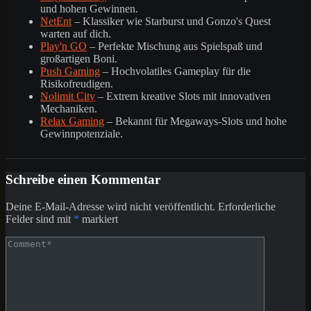
und hohen Gewinnen.
NetEnt
– Klassiker wie Starburst und Gonzo's Quest
warten auf dich.
Play'n GO
– Perfekte Mischung aus Spielspaß und
großartigen Boni.
Push Gaming
– Hochvolatiles Gameplay für die
Risikofreudigen.
Nolimit City
– Extrem kreative Slots mit innovativen
Mechaniken.
Relax Gaming
– Bekannt für Megaways-Slots und hohe
Gewinnpotenziale.
Schreibe einen Kommentar
Deine E-Mail-Adresse wird nicht veröffentlicht.
Erforderliche
Felder sind mit
*
markiert