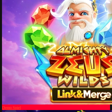
Demo Spiel