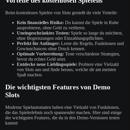
Vorteile des kostenlosen Spielens
Beim kostenlosen Spielen von Slots genießt du viele Vorteile:
Kein finanzielles Risiko:
Du kannst die Spiele in Ruhe
ausprobieren, ohne Geld zu verlieren.
Uneingeschränktes Testen:
Spiele so lange du möchtest,
ohne Begrenzungen oder Einzahlungspflichten.
Perfekt für Anfänger:
Lerne die Regeln, Funktionen und
Gewinnchancen ohne Druck kennen.
Optimale Vorbereitung:
Teste verschiedene Strategien,
bevor du echtes Geld setzt.
Entdecke neue Lieblingsspiele:
Probiere eine Vielzahl
von Slots aus und finde heraus, welche dir am meisten
Spaß machen.
Die wichtigsten Features von Demo
Slots
Moderne Spielautomaten haben eine Vielzahl von Funktionen,
die das Spielerlebnis noch spannender machen. Hier sind einige
der wichtigsten Features, die du in den Demo-Versionen testen
kannst: