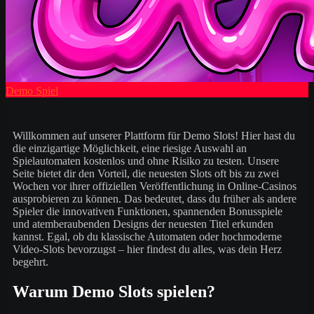
Demo Spiel
Willkommen auf unserer Plattform für Demo Slots! Hier hast du
die einzigartige Möglichkeit, eine riesige Auswahl an
Spielautomaten kostenlos und ohne Risiko zu testen. Unsere
Seite bietet dir den Vorteil, die neuesten Slots oft bis zu zwei
Wochen vor ihrer offiziellen Veröffentlichung in Online-Casinos
ausprobieren zu können. Das bedeutet, dass du früher als andere
Spieler die innovativen Funktionen, spannenden Bonusspiele
und atemberaubenden Designs der neuesten Titel erkunden
kannst. Egal, ob du klassische Automaten oder hochmoderne
Video-Slots bevorzugst – hier findest du alles, was dein Herz
begehrt.
Warum Demo Slots spielen?