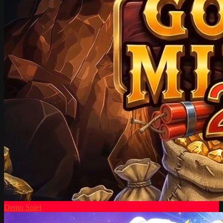
Demo Spiel