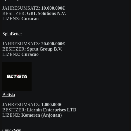
JAHRESUMSATZ:
10.000.000€
BESITZER:
GBL Solutions N.V.
LIZENZ:
Curacao
SpinBetter
JAHRESUMSATZ:
20.000.000€
BESITZER:
Sprut Group B.V.
LIZENZ:
Curacao
Betista
JAHRESUMSATZ:
1.000.000€
BESITZER:
Liernin Enterprises LTD
LIZENZ:
Komoren (Anjouan)
QuickWin