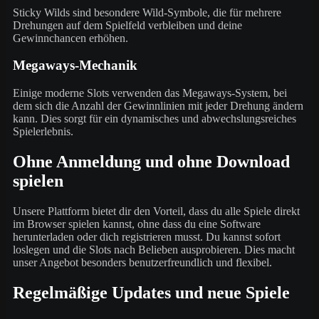
Sticky Wilds sind besondere Wild-Symbole, die für mehrere
Drehungen auf dem Spielfeld verbleiben und deine
Gewinnchancen erhöhen.
Megaways-Mechanik
Einige moderne Slots verwenden das Megaways-System, bei
dem sich die Anzahl der Gewinnlinien mit jeder Drehung ändern
kann. Dies sorgt für ein dynamisches und abwechslungsreiches
Spielerlebnis.
Ohne Anmeldung und ohne Download
spielen
Unsere Plattform bietet dir den Vorteil, dass du alle Spiele direkt
im Browser spielen kannst, ohne dass du eine Software
herunterladen oder dich registrieren musst. Du kannst sofort
loslegen und die Slots nach Belieben ausprobieren. Dies macht
unser Angebot besonders benutzerfreundlich und flexibel.
Regelmäßige Updates und neue Spiele