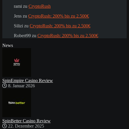
rami
zu
CryptoRush
Jens
zu
CryptoRush: 200% bis zu 2.500€
Silizi
zu
CryptoRush: 200% bis zu 2.500€
Robert99
zu
CryptoRush: 200% bis zu 2.500€
News
SpinEmpire Casino Review
8. Januar 2026
SpinBetter Casino Review
22. Dezember 2025