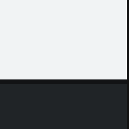
Suchen
Suchen
Neue Casinos
Prestige