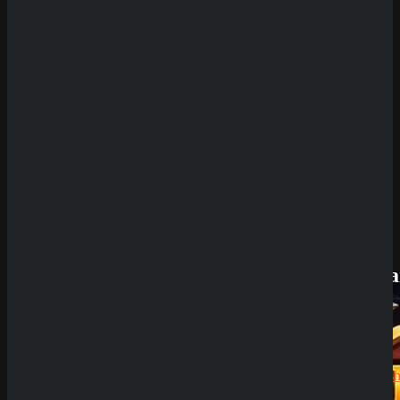
Review
SpinBetter
Casino
Echtgeldmodus
Review
Demoversion
Wyns
Casino
Having issues with
Ace Race
?
Review
QuickWin
Casino
Review
Betista
Casino
Review
Submit
Sicher dir einen 100% Bonus bis 500€ und spiele
Neueste
Ace Race
Try Our Featured Games
Kommenta
Alex
zu
Dazard
rami
zu
CryptoRus