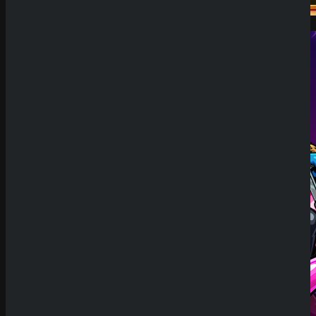
Demo Spiel