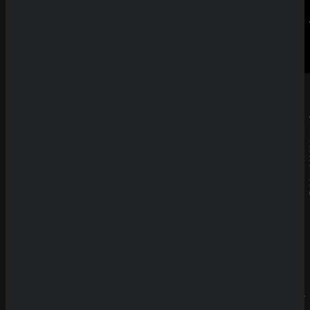
Neueste
Beiträge
SpinEmpir
e Casino