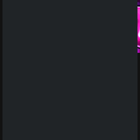
Demo Spiel
Willkommen auf unserer Plattform für Demo
Slots! Hier hast du die einzigartige Möglichkeit,
eine riesige Auswahl an Spielautomaten
kostenlos und ohne Risiko zu testen. Unsere
Seite bietet dir den Vorteil, die neuesten Slots
oft bis zu zwei Wochen vor ihrer offiziellen
Veröffentlichung in Online-Casinos
ausprobieren zu können. Das bedeutet, dass du
früher als andere Spieler die innovativen
Funktionen, spannenden Bonusspiele und
atemberaubenden Designs der neuesten Titel
erkunden kannst. Egal, ob du klassische