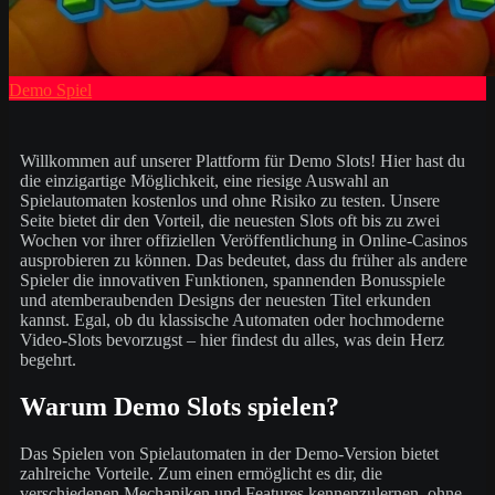
Demo Spiel
Willkommen auf unserer Plattform für Demo Slots! Hier hast du
die einzigartige Möglichkeit, eine riesige Auswahl an
Spielautomaten kostenlos und ohne Risiko zu testen. Unsere
Seite bietet dir den Vorteil, die neuesten Slots oft bis zu zwei
Wochen vor ihrer offiziellen Veröffentlichung in Online-Casinos
ausprobieren zu können. Das bedeutet, dass du früher als andere
Spieler die innovativen Funktionen, spannenden Bonusspiele
und atemberaubenden Designs der neuesten Titel erkunden
kannst. Egal, ob du klassische Automaten oder hochmoderne
Video-Slots bevorzugst – hier findest du alles, was dein Herz
begehrt.
Warum Demo Slots spielen?
Das Spielen von Spielautomaten in der Demo-Version bietet
zahlreiche Vorteile. Zum einen ermöglicht es dir, die
verschiedenen Mechaniken und Features kennenzulernen, ohne