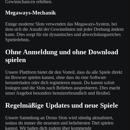
Gewinnchancen erhöhen.
Megaways-Mechanik
Einige moderne Slots verwenden das Megaways-System, bei
dem sich die Anzahl der Gewinnlinien mit jeder Drehung ändern
kann. Dies sorgt für ein dynamisches und abwechslungsreiches
Spielerlebnis.
Ohne Anmeldung und ohne Download
spielen
Unsere Plattform bietet dir den Vorteil, dass du alle Spiele direkt
im Browser spielen kannst, ohne dass du eine Software
herunterladen oder dich registrieren musst. Du kannst sofort
loslegen und die Slots nach Belieben ausprobieren. Dies macht
unser Angebot besonders benutzerfreundlich und flexibel.
Regelmäßige Updates und neue Spiele
Unsere Sammlung an Demo Slots wird ständig aktualisiert,
sodass du immer die neuesten und beliebtesten Titel spielen
kannst. Wir halten dich zudem über kommende