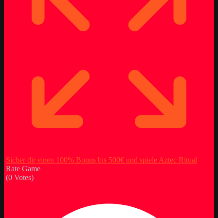
Sicher dir einen 100% Bonus bis 500€ und spiele Aztec Ritual
Rate Game
(
0
Votes)