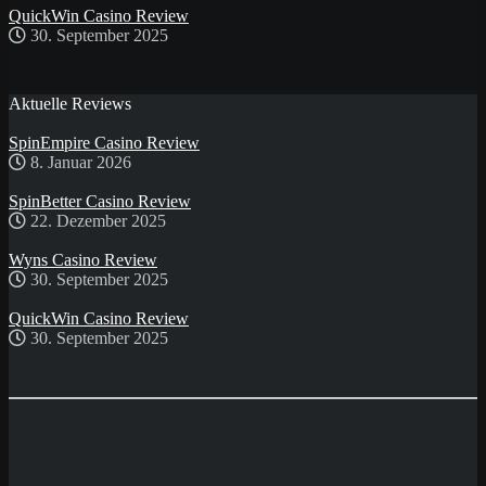
QuickWin Casino Review
30. September 2025
Aktuelle Reviews
SpinEmpire Casino Review
8. Januar 2026
SpinBetter Casino Review
22. Dezember 2025
Wyns Casino Review
30. September 2025
QuickWin Casino Review
30. September 2025