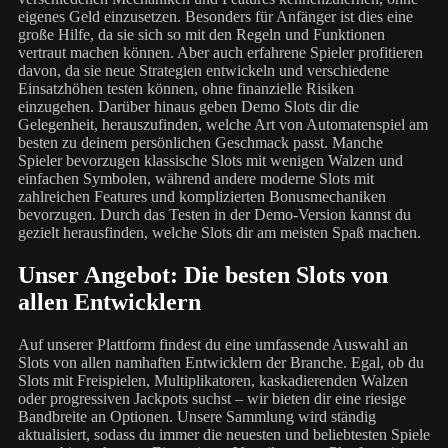
eigenes Geld einzusetzen. Besonders für Anfänger ist dies eine
große Hilfe, da sie sich so mit den Regeln und Funktionen
vertraut machen können. Aber auch erfahrene Spieler profitieren
davon, da sie neue Strategien entwickeln und verschiedene
Einsatzhöhen testen können, ohne finanzielle Risiken
einzugehen. Darüber hinaus geben Demo Slots dir die
Gelegenheit, herauszufinden, welche Art von Automatenspiel am
besten zu deinem persönlichen Geschmack passt. Manche
Spieler bevorzugen klassische Slots mit wenigen Walzen und
einfachen Symbolen, während andere moderne Slots mit
zahlreichen Features und komplizierten Bonusmechaniken
bevorzugen. Durch das Testen in der Demo-Version kannst du
gezielt herausfinden, welche Slots dir am meisten Spaß machen.
Unser Angebot: Die besten Slots von
allen Entwicklern
Auf unserer Plattform findest du eine umfassende Auswahl an
Slots von allen namhaften Entwicklern der Branche. Egal, ob du
Slots mit Freispielen, Multiplikatoren, kaskadierenden Walzen
oder progressiven Jackpots suchst – wir bieten dir eine riesige
Bandbreite an Optionen. Unsere Sammlung wird ständig
aktualisiert, sodass du immer die neuesten und beliebtesten Spiele