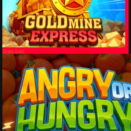
Demo Spiel