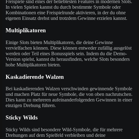
Freispiele sind eines der beliebtesten Features in modernen Slots.
In vielen Spielen kannst du durch bestimmte Symbole oder
Kombinationen eine Freispielrunde aktivieren, in der du ohne
eigenen Einsatz drehst und trotzdem Gewinne erzielen kannst.
Multiplikatoren
Einige Slots bieten Multiplikatoren, die deine Gewinne
vervielfachen können. Diese können entweder zufällig ausgelöst
werden oder Teil eines Bonusspiels sein. Indem du die Demo-
Version spielst, kannst du herausfinden, welche Slots besonders
hohe Multiplikatoren bieten.
Kaskadierende Walzen
Bei kaskadierenden Walzen verschwinden gewinnende Symbole
und machen Platz für neue Symbole, die von oben nachrutschen.
Dies kann zu mehreren aufeinanderfolgenden Gewinnen in einer
einzigen Drehung führen.
Sticky Wilds
Sticky Wilds sind besondere Wild-Symbole, die für mehrere
Drehungen auf dem Spielfeld verbleiben und deine