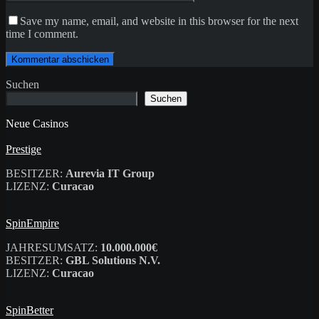
Save my name, email, and website in this browser for the next
time I comment.
Suchen
Suchen
Neue Casinos
Prestige
BESITZER:
Aurevia IT Group
LIZENZ:
Curacao
SpinEmpire
JAHRESUMSATZ:
10.000.000€
BESITZER:
GBL Solutions N.V.
LIZENZ:
Curacao
SpinBetter