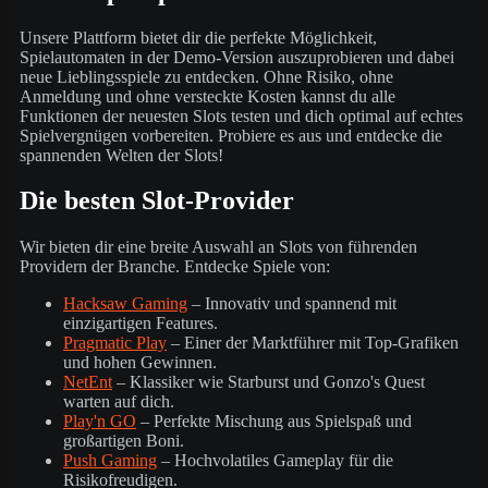
Unsere Plattform bietet dir die perfekte Möglichkeit,
Spielautomaten in der Demo-Version auszuprobieren und dabei
neue Lieblingsspiele zu entdecken. Ohne Risiko, ohne
Anmeldung und ohne versteckte Kosten kannst du alle
Funktionen der neuesten Slots testen und dich optimal auf echtes
Spielvergnügen vorbereiten. Probiere es aus und entdecke die
spannenden Welten der Slots!
Die besten Slot-Provider
Wir bieten dir eine breite Auswahl an Slots von führenden
Providern der Branche. Entdecke Spiele von:
Hacksaw Gaming
– Innovativ und spannend mit
einzigartigen Features.
Pragmatic Play
– Einer der Marktführer mit Top-Grafiken
und hohen Gewinnen.
NetEnt
– Klassiker wie Starburst und Gonzo's Quest
warten auf dich.
Play'n GO
– Perfekte Mischung aus Spielspaß und
großartigen Boni.
Push Gaming
– Hochvolatiles Gameplay für die
Risikofreudigen.