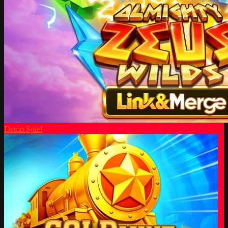
Demo Spiel