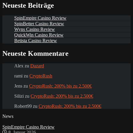
Neueste Beiträge
SpinEmpire Casino Review
SpinBetter Casino Review
Wyns Casino Review
QuickWin Casino Review
Betista Casino Review
Neueste Kommentare
Alex
zu
Dazard
rami
zu
CryptoRush
Jens
zu
CryptoRush: 200% bis zu 2.500€
Silizi
zu
CryptoRush: 200% bis zu 2.500€
Robert99
zu
CryptoRush: 200% bis zu 2.500€
News
SpinEmpire Casino Review
8. Januar 2026