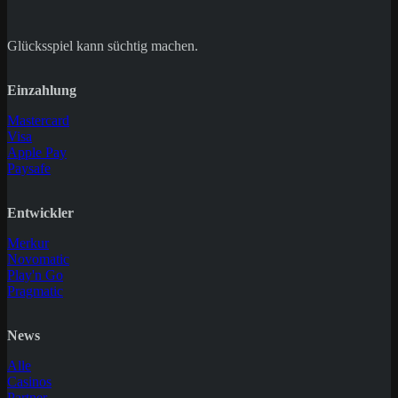
Glücksspiel kann süchtig machen.
Einzahlung
Mastercard
Visa
Apple Pay
Paysafe
Entwickler
Merkur
Novomatic
Play'n Go
Pragmatic
News
Alle
Casinos
Partner