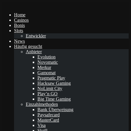
Home
Casinos
Bonis
Slots
Entwickler
News
Häufig gesucht
Anbieter
Evolution
Novomatic
Merkur
Gamomat
Pragmatic Play
Hacksaw Gaming
NoLimit City
Play’n GO
Big Time Gaming
Einzahlmethoden
Bank Überweisung
Paysafecard
MasterCard
Visa
Skrill