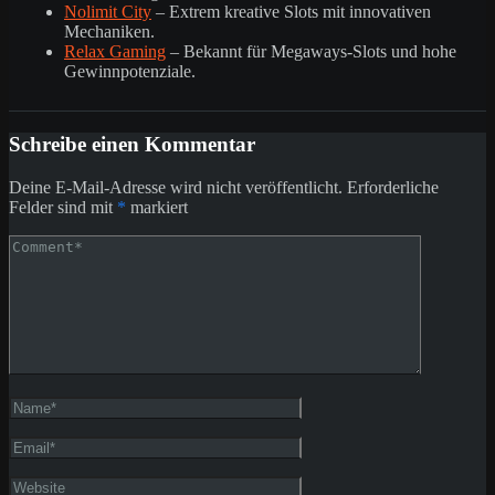
Nolimit City
– Extrem kreative Slots mit innovativen
Mechaniken.
Relax Gaming
– Bekannt für Megaways-Slots und hohe
Gewinnpotenziale.
Schreibe einen Kommentar
Deine E-Mail-Adresse wird nicht veröffentlicht.
Erforderliche
Felder sind mit
*
markiert