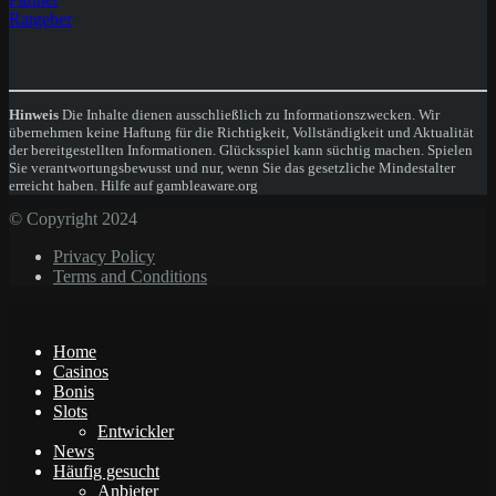
Ratgeber
Hinweis
Die Inhalte dienen ausschließlich zu Informationszwecken. Wir
übernehmen keine Haftung für die Richtigkeit, Vollständigkeit und Aktualität
der bereitgestellten Informationen. Glücksspiel kann süchtig machen. Spielen
Sie verantwortungsbewusst und nur, wenn Sie das gesetzliche Mindestalter
erreicht haben. Hilfe auf gambleaware.org
© Copyright 2024
Privacy Policy
Terms and Conditions
Home
Casinos
Bonis
Slots
Entwickler
News
Häufig gesucht
Anbieter