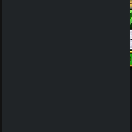
Neueste
Beiträge
SpinEmpir
e Casino