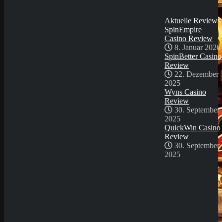
30. September
2025
Aktuelle Reviews
SpinEmpire
Casino Review
8. Januar 2026
SpinBetter Casino
Review
22. Dezember
2025
Wyns Casino
Review
30. September
2025
QuickWin Casino
Review
30. September
2025