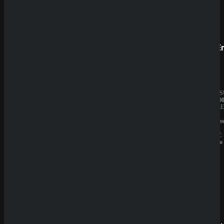
Prestige
SpinE
BESITZER:
JAHRES
Aurevia
10.000.0
IT
BESITZE
Group
GBL
LIZENZ:
Solution
Curacao
N.V.
LIZENZ:
Curacao