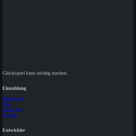
Save my name, email, and website in this
browser for the next time I comment.
Glücksspiel kann süchtig machen.
Einzahlung
Mastercard
Visa
Apple Pay
Paysafe
Entwickler