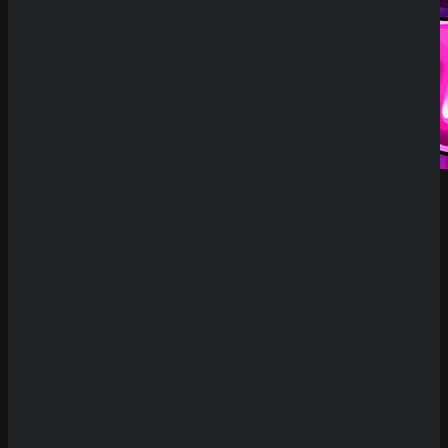
Demo Spiel
Willkommen auf unserer Plattform für Demo
Slots! Hier hast du die einzigartige Möglichkeit,
eine riesige Auswahl an Spielautomaten
kostenlos und ohne Risiko zu testen. Unsere
Seite bietet dir den Vorteil, die neuesten Slots
oft bis zu zwei Wochen vor ihrer offiziellen
Veröffentlichung in Online-Casinos
ausprobieren zu können. Das bedeutet, dass du
früher als andere Spieler die innovativen
Funktionen, spannenden Bonusspiele und
atemberaubenden Designs der neuesten Titel
erkunden kannst. Egal, ob du klassische