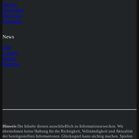
Merkur
Novomatic
Play'n Go
Pragmatic
News
Alle
Casinos
Partner
Ratgeber
Hinweis
Die Inhalte dienen ausschließlich zu Informationszwecken. Wir
übernehmen keine Haftung für die Richtigkeit, Vollständigkeit und Aktualität
der bereitgestellten Informationen. Glücksspiel kann süchtig machen. Spielen