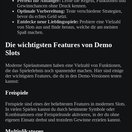
Perfekt für Anfänger:
Lerne die Regeln, Funktionen und
Gewinnchancen ohne Druck kennen.
Optimale Vorbereitung:
Teste verschiedene Strategien,
bevor du echtes Geld setzt.
Entdecke neue Lieblingsspiele:
Probiere eine Vielzahl
von Slots aus und finde heraus, welche dir am meisten
Spaß machen.
Die wichtigsten Features von Demo
Slots
Moderne Spielautomaten haben eine Vielzahl von Funktionen,
die das Spielerlebnis noch spannender machen. Hier sind einige
der wichtigsten Features, die du in den Demo-Versionen testen
kannst:
Freispiele
Freispiele sind eines der beliebtesten Features in modernen Slots.
In vielen Spielen kannst du durch bestimmte Symbole oder
Kombinationen eine Freispielrunde aktivieren, in der du ohne
eigenen Einsatz drehst und trotzdem Gewinne erzielen kannst.
Multiplikatoren