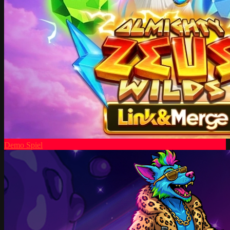
Demo Spiel