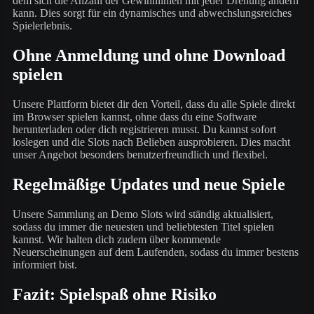
dem sich die Anzahl der Gewinnlinien mit jeder Drehung ändern
kann. Dies sorgt für ein dynamisches und abwechslungsreiches
Spielerlebnis.
Ohne Anmeldung und ohne Download
spielen
Unsere Plattform bietet dir den Vorteil, dass du alle Spiele direkt
im Browser spielen kannst, ohne dass du eine Software
herunterladen oder dich registrieren musst. Du kannst sofort
loslegen und die Slots nach Belieben ausprobieren. Dies macht
unser Angebot besonders benutzerfreundlich und flexibel.
Regelmäßige Updates und neue Spiele
Unsere Sammlung an Demo Slots wird ständig aktualisiert,
sodass du immer die neuesten und beliebtesten Titel spielen
kannst. Wir halten dich zudem über kommende
Neuerscheinungen auf dem Laufenden, sodass du immer bestens
informiert bist.
Fazit: Spielspaß ohne Risiko