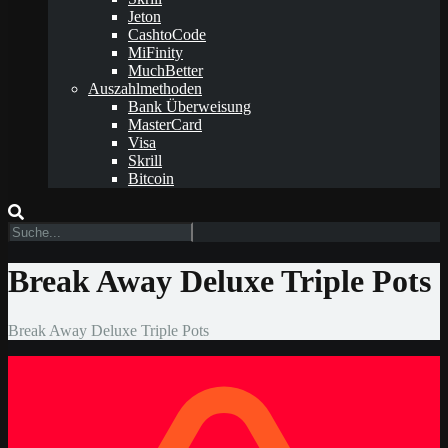
Jeton
CashtoCode
MiFinity
MuchBetter
Auszahlmethoden
Bank Überweisung
MasterCard
Visa
Skrill
Bitcoin
Break Away Deluxe Triple Pots
Break Away Deluxe Triple Pots