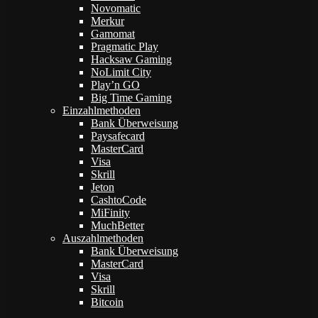
Novomatic
Merkur
Gamomat
Pragmatic Play
Hacksaw Gaming
NoLimit City
Play’n GO
Big Time Gaming
Einzahlmethoden
Bank Überweisung
Paysafecard
MasterCard
Visa
Skrill
Jeton
CashtoCode
MiFinity
MuchBetter
Auszahlmethoden
Bank Überweisung
MasterCard
Visa
Skrill
Bitcoin