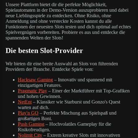
Unsere Plattform bietet dir die perfekte Möglichkeit,
Spielautomaten in der Demo-Version auszuprobieren und dabei
neue Lieblingsspiele zu entdecken. Ohne Risiko, ohne
Anmeldung und ohne versteckte Kosten kannst du alle
Funktionen der neuesten Slots testen und dich optimal auf echtes
Spielvergnügen vorbereiten. Probiere es aus und entdecke die
spannenden Welten der Slots!
Die besten Slot-Provider
Wir bieten dir eine breite Auswahl an Slots von führenden
Providern der Branche. Entdecke Spiele von:
Hacksaw Gaming
– Innovativ und spannend mit
einzigartigen Features.
Pragmatic Play
– Einer der Marktführer mit Top-Grafiken
und hohen Gewinnen.
NetEnt
– Klassiker wie Starburst und Gonzo's Quest
warten auf dich.
Play'n GO
– Perfekte Mischung aus Spielspaß und
großartigen Boni.
Push Gaming
– Hochvolatiles Gameplay für die
Risikofreudigen.
Nolimit City
– Extrem kreative Slots mit innovativen