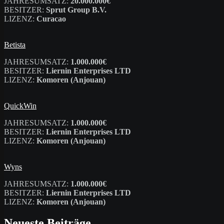
JAHRESUMSATZ:
20.000.000€
BESITZER:
Sprut Group B.V.
LIZENZ:
Curacao
Betista
JAHRESUMSATZ:
1.000.000€
BESITZER:
Liernin Enterprises LTD
LIZENZ:
Komoren (Anjouan)
QuickWin
JAHRESUMSATZ:
1.000.000€
BESITZER:
Liernin Enterprises LTD
LIZENZ:
Komoren (Anjouan)
Wyns
JAHRESUMSATZ:
1.000.000€
BESITZER:
Liernin Enterprises LTD
LIZENZ:
Komoren (Anjouan)
Neueste Beiträge