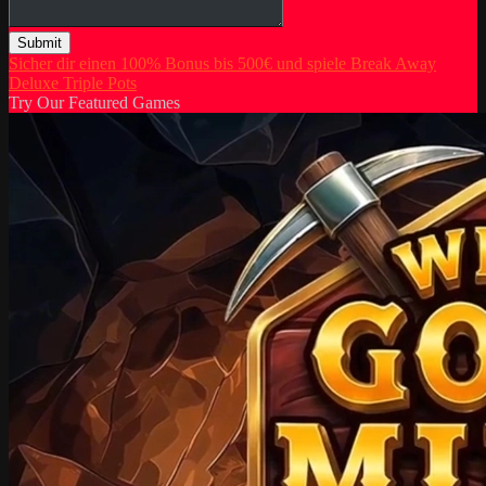
Submit
Sicher dir einen 100% Bonus bis 500€ und spiele Break Away
Deluxe Triple Pots
Try Our Featured Games