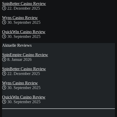
SpinBetter Casino Review
22. Dezember 2025
Wyns Casino Review
30. September 2025
QuickWin Casino Review
30. September 2025
Aktuelle Reviews
SpinEmpire Casino Review
8. Januar 2026
SpinBetter Casino Review
22. Dezember 2025
Wyns Casino Review
30. September 2025
QuickWin Casino Review
30. September 2025