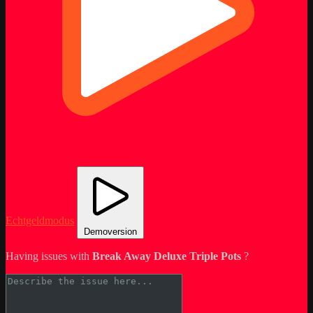
Echtgeldmodus
Demoversion
Having issues with
Break Away Deluxe Triple Pots
?