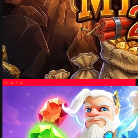
Demo Spiel