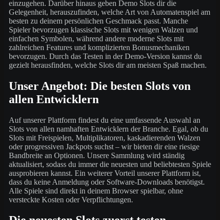
einzugehen. Darüber hinaus geben Demo Slots dir die
Gelegenheit, herauszufinden, welche Art von Automatenspiel am
besten zu deinem persönlichen Geschmack passt. Manche
Spieler bevorzugen klassische Slots mit wenigen Walzen und
einfachen Symbolen, während andere moderne Slots mit
zahlreichen Features und komplizierten Bonusmechaniken
bevorzugen. Durch das Testen in der Demo-Version kannst du
gezielt herausfinden, welche Slots dir am meisten Spaß machen.
Unser Angebot: Die besten Slots von
allen Entwicklern
Auf unserer Plattform findest du eine umfassende Auswahl an
Slots von allen namhaften Entwicklern der Branche. Egal, ob du
Slots mit Freispielen, Multiplikatoren, kaskadierenden Walzen
oder progressiven Jackpots suchst – wir bieten dir eine riesige
Bandbreite an Optionen. Unsere Sammlung wird ständig
aktualisiert, sodass du immer die neuesten und beliebtesten Spiele
ausprobieren kannst. Ein weiterer Vorteil unserer Plattform ist,
dass du keine Anmeldung oder Software-Downloads benötigst.
Alle Spiele sind direkt in deinem Browser spielbar, ohne
versteckte Kosten oder Verpflichtungen.