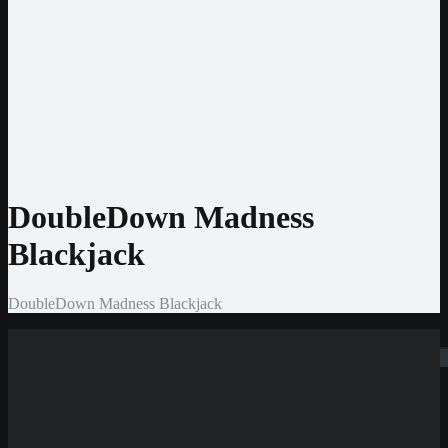
Jeton
CashtoCode
MiFinity
MuchBetter
Auszahlmethoden
Bank Überweisung
MasterCard
Visa
Skrill
Bitcoin
DoubleDown Madness
Blackjack
DoubleDown Madness Blackjack
Suchen
Neue Casinos