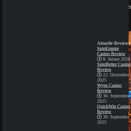
2025
Wyns Casino Revie
30. September
2025
QuickWin Casino
Review
Demo Spiel
30. September
2025
Aktuelle Reviews
SpinEmpire
Casino Review
8. Januar 2026
SpinBetter Casino
Review
22. Dezember
2025
Wyns Casino
Review
30. September
2025
QuickWin Casino
Review
30. September
2025