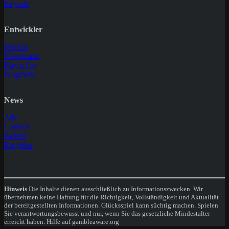
Paysafe
Entwickler
Merkur
Novomatic
Play'n Go
Pragmatic
News
Alle
Casinos
Partner
Ratgeber
Hinweis
Die Inhalte dienen ausschließlich zu Informationszwecken. Wir
übernehmen keine Haftung für die Richtigkeit, Vollständigkeit und Aktualität
der bereitgestellten Informationen. Glücksspiel kann süchtig machen. Spielen
Sie verantwortungsbewusst und nur, wenn Sie das gesetzliche Mindestalter
erreicht haben. Hilfe auf gambleaware.org