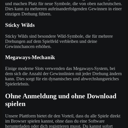
und machen Platz für neue Symbole, die von oben nachrutschen.
Dies kann zu mehreren aufeinanderfolgenden Gewinnen in einer
einzigen Drehung führen.
Sticky Wilds
Sticky Wilds sind besondere Wild-Symbole, die für mehrere
Drehungen auf dem Spielfeld verbleiben und deine
Gewinnchancen erhöhen.
Megaways-Mechanik
Einige moderne Slots verwenden das Megaways-System, bei
dem sich die Anzahl der Gewinnlinien mit jeder Drehung ändern
kann. Dies sorgt für ein dynamisches und abwechslungsreiches
Spielerlebnis.
Ohne Anmeldung und ohne Download
spielen
Unsere Plattform bietet dir den Vorteil, dass du alle Spiele direkt
im Browser spielen kannst, ohne dass du eine Software
herunterladen oder dich registrieren musst. Du kannst sofort