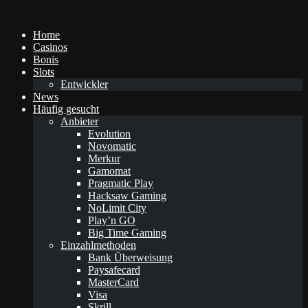
Home
Casinos
Bonis
Slots
Entwickler
News
Häufig gesucht
Anbieter
Evolution
Novomatic
Merkur
Gamomat
Pragmatic Play
Hacksaw Gaming
NoLimit City
Play’n GO
Big Time Gaming
Einzahlmethoden
Bank Überweisung
Paysafecard
MasterCard
Visa
Skrill