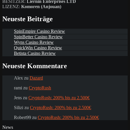
BESITZER:
Liernin Enterprises LTD
LIZENZ:
Komoren (Anjouan)
Neueste Beiträge
SpinEmpire Casino Review
SpinBetter Casino Review
Wyns Casino Review
QuickWin Casino Review
Betista Casino Review
Neueste Kommentare
Alex
zu
Dazard
rami
zu
CryptoRush
Jens
zu
CryptoRush: 200% bis zu 2.500€
Silizi
zu
CryptoRush: 200% bis zu 2.500€
Robert99
zu
CryptoRush: 200% bis zu 2.500€
News