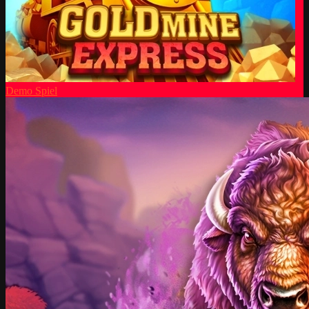
Demo Spiel