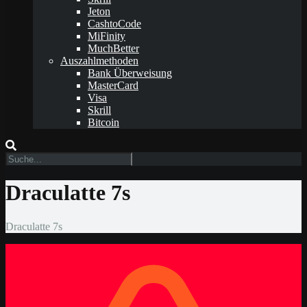
Jeton
CashtoCode
MiFinity
MuchBetter
Auszahlmethoden
Bank Überweisung
MasterCard
Visa
Skrill
Bitcoin
Draculatte 7s
Draculatte 7s