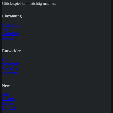
Glücksspiel kann süchtig machen.
Einzahlung
Mastercard
Visa
Apple Pay
Paysafe
Entwickler
Merkur
Novomatic
Play'n Go
Pragmatic
News
Alle
Casinos
Partner
Ratgeber