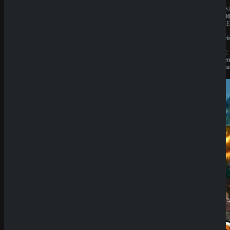
JAHRESUMSATZ:
JAHRES
1.000.000€
1.000.00
BESITZER:
BESITZE
Liernin
Liernin
Enterprises
Enterpri
LTD
LTD
LIZENZ:
LIZENZ:
Komoren
Komore
(Anjouan)
(Anjoua
Neueste
Beiträge
SpinEmpir
e Casino
Review
SpinBetter
Casino
Review
Wyns
Casino