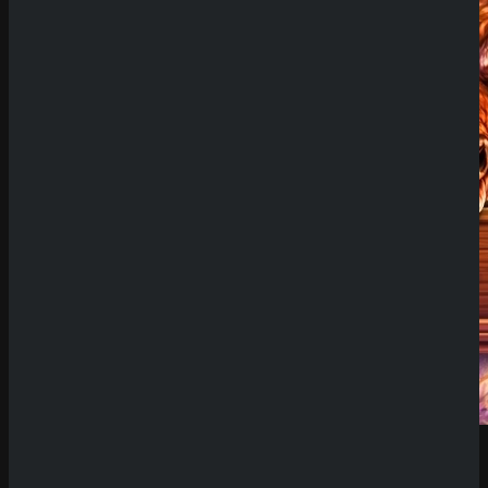
Demo Spiel