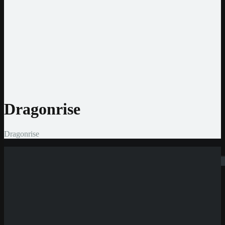
Jeton
CashtoCode
MiFinity
MuchBetter
Auszahlmethoden
Bank Überweisung
MasterCard
Visa
Skrill
Bitcoin
Dragonrise
Dragonrise
Suchen
Neue Casinos