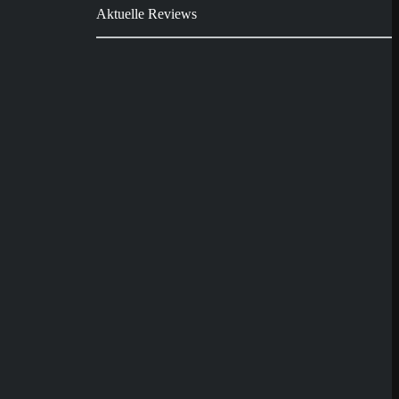
Aktuelle Reviews