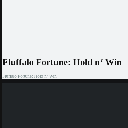
Aus
Fluffalo Fortune: Hold n‘ Win
Fluffalo Fortune: Hold n‘ Win