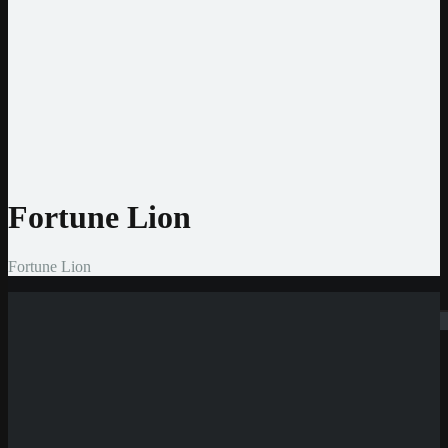
Jeton
CashtoCode
MiFinity
MuchBetter
Auszahlmethoden
Bank Überweisung
MasterCard
Visa
Skrill
Bitcoin
Fortune Lion
Fortune Lion
Suchen
Neue Casinos