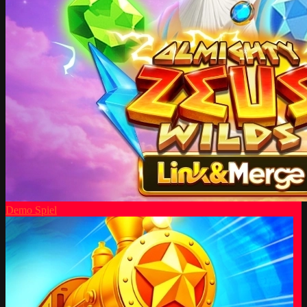
Demo Spiel