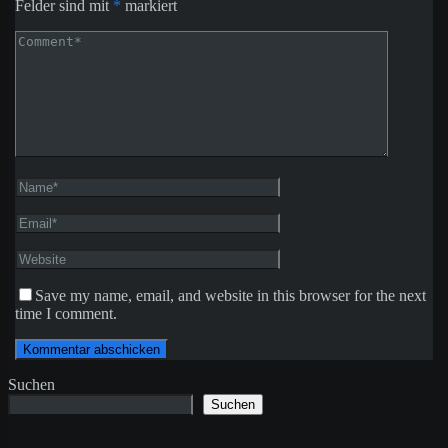
Felder sind mit
*
markiert
Save my name, email, and website in this browser for the next
time I comment.
Suchen
Suchen