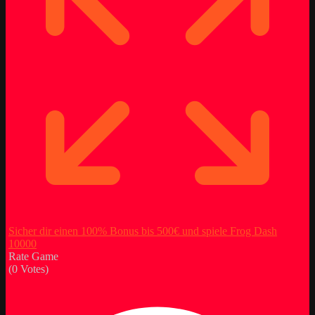
Sicher dir einen 100% Bonus bis 500€ und spiele Frog Dash
10000
Rate Game
(
0
Votes)