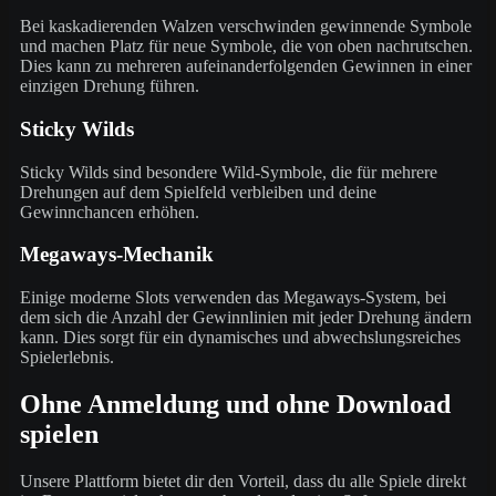
Bei kaskadierenden Walzen verschwinden gewinnende Symbole
und machen Platz für neue Symbole, die von oben nachrutschen.
Dies kann zu mehreren aufeinanderfolgenden Gewinnen in einer
einzigen Drehung führen.
Sticky Wilds
Sticky Wilds sind besondere Wild-Symbole, die für mehrere
Drehungen auf dem Spielfeld verbleiben und deine
Gewinnchancen erhöhen.
Megaways-Mechanik
Einige moderne Slots verwenden das Megaways-System, bei
dem sich die Anzahl der Gewinnlinien mit jeder Drehung ändern
kann. Dies sorgt für ein dynamisches und abwechslungsreiches
Spielerlebnis.
Ohne Anmeldung und ohne Download
spielen
Unsere Plattform bietet dir den Vorteil, dass du alle Spiele direkt