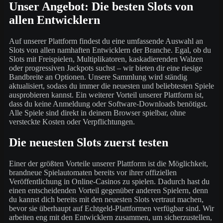
Unser Angebot: Die besten Slots von
allen Entwicklern
Auf unserer Plattform findest du eine umfassende Auswahl an
Slots von allen namhaften Entwicklern der Branche. Egal, ob du
Slots mit Freispielen, Multiplikatoren, kaskadierenden Walzen
oder progressiven Jackpots suchst – wir bieten dir eine riesige
Bandbreite an Optionen. Unsere Sammlung wird ständig
aktualisiert, sodass du immer die neuesten und beliebtesten Spiele
ausprobieren kannst. Ein weiterer Vorteil unserer Plattform ist,
dass du keine Anmeldung oder Software-Downloads benötigst.
Alle Spiele sind direkt in deinem Browser spielbar, ohne
versteckte Kosten oder Verpflichtungen.
Die neuesten Slots zuerst testen
Einer der größten Vorteile unserer Plattform ist die Möglichkeit,
brandneue Spielautomaten bereits vor ihrer offiziellen
Veröffentlichung in Online-Casinos zu spielen. Dadurch hast du
einen entscheidenden Vorteil gegenüber anderen Spielern, denn
du kannst dich bereits mit den neuesten Slots vertraut machen,
bevor sie überhaupt auf Echtgeld-Plattformen verfügbar sind. Wir
arbeiten eng mit den Entwicklern zusammen, um sicherzustellen,