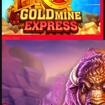
Demo Spiel