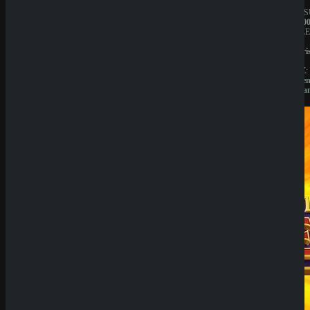
JAHRESUMSATZ:
JAHRES
1.000.000€
1.000.00
BESITZER:
BESITZE
Liernin
Liernin
Enterprises
Enterpri
LTD
LTD
LIZENZ:
LIZENZ:
Komoren
Komore
(Anjouan)
(Anjoua
Neueste
Beiträge
SpinEmpir
e Casino
Review
SpinBetter
Casino
Review
Wyns
Casino