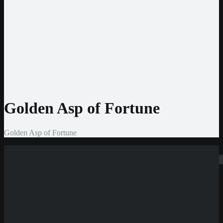
Jeton
CashtoCode
MiFinity
MuchBetter
Auszahlmethoden
Bank Überweisung
MasterCard
Visa
Skrill
Bitcoin
Golden Asp of Fortune
Golden Asp of Fortune
Suchen
Neue Casinos