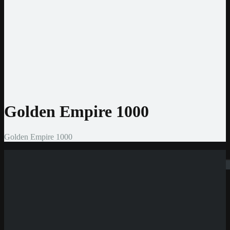
Jeton
CashtoCode
MiFinity
MuchBetter
Auszahlmethoden
Bank Überweisung
MasterCard
Visa
Skrill
Bitcoin
Golden Empire 1000
Golden Empire 1000
Suchen
Neue Casinos