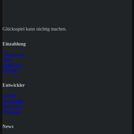
Glücksspiel kann süchtig machen.
Einzahlung
Mastercard
Visa
Apple Pay
Paysafe
Entwickler
Merkur
Novomatic
Play'n Go
Pragmatic
News