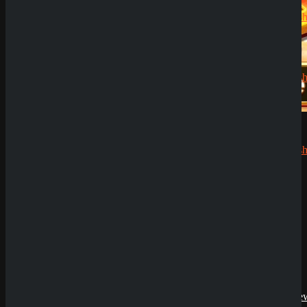
Jens
zu
CryptoRush
200% bis
zu 2.500€
Silizi
zu
CryptoRush
200% bis
zu 2.500€
Demo Spiel
Robert99
zu
CryptoRush
200% bis
zu 2.500€
News
SpinEmpire Casino
Review
8. Januar 2026
SpinBetter Casino
Review
22. Dezember
2025
Wyns Casino Revie