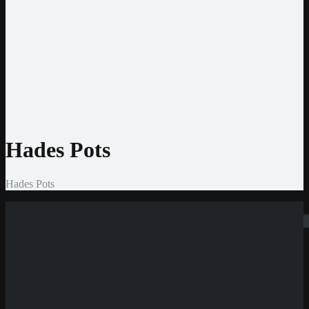
Jeton
CashtoCode
MiFinity
MuchBetter
Auszahlmethoden
Bank Überweisung
MasterCard
Visa
Skrill
Bitcoin
Hades Pots
Hades Pots
Suchen
Neue Casinos