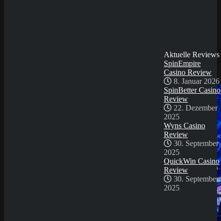
30. September
2025
QuickWin Casino
Review
30. September
2025
Aktuelle Reviews
SpinEmpire
Casino Review
Demo Spiel
8. Januar 2026
SpinBetter Casino
Review
22. Dezember
2025
Wyns Casino
Review
30. September
2025
QuickWin Casino
Review
30. September
2025