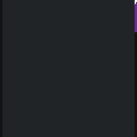
Neueste
Beiträge
SpinEmpir
e Casino