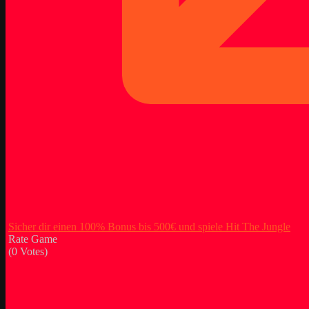
Sicher dir einen 100% Bonus bis 500€ und spiele Hit The Jungle
Rate Game
(
0
Votes)