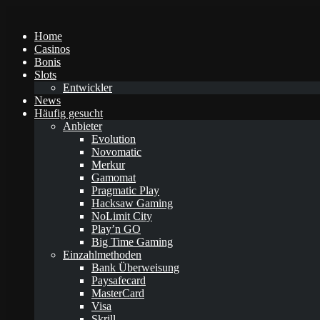
Home
Casinos
Bonis
Slots
Entwickler
News
Häufig gesucht
Anbieter
Evolution
Novomatic
Merkur
Gamomat
Pragmatic Play
Hacksaw Gaming
NoLimit City
Play’n GO
Big Time Gaming
Einzahlmethoden
Bank Überweisung
Paysafecard
MasterCard
Visa
Skrill