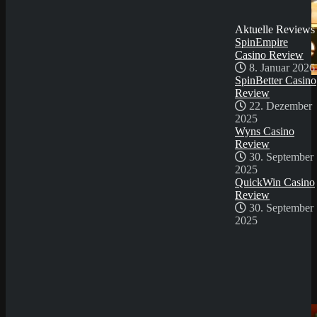
30. September
2025
Aktuelle Reviews
SpinEmpire
Casino Review
8. Januar 2026
SpinBetter Casino
Demo Spiel
Review
22. Dezember
2025
Wyns Casino
Review
30. September
2025
QuickWin Casino
Review
30. September
2025
Demo Spiel