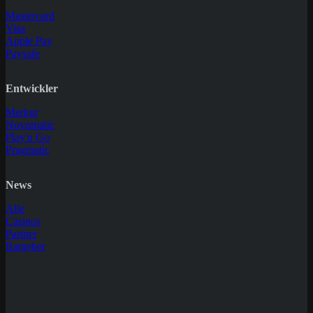
Mastercard
Visa
Apple Pay
Paysafe
Entwickler
Merkur
Novomatic
Play'n Go
Pragmatic
News
Alle
Casinos
Partner
Ratgeber