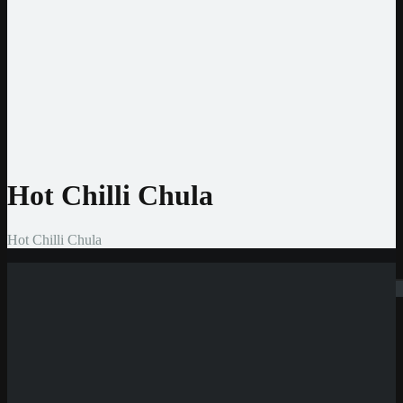
Jeton
CashtoCode
MiFinity
MuchBetter
Auszahlmethoden
Bank Überweisung
MasterCard
Visa
Skrill
Bitcoin
Hot Chilli Chula
Hot Chilli Chula
Suchen
Neue Casinos