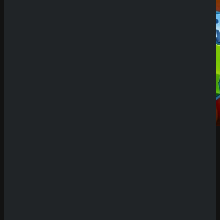
Demo Spiel
Willkommen auf unserer Plattform für Demo
Slots! Hier hast du die einzigartige Möglichkeit,
eine riesige Auswahl an Spielautomaten
kostenlos und ohne Risiko zu testen. Unsere
Seite bietet dir den Vorteil, die neuesten Slots
oft bis zu zwei Wochen vor ihrer offiziellen
Veröffentlichung in Online-Casinos