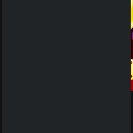
Neueste
Beiträge
SpinEmpir
e Casino