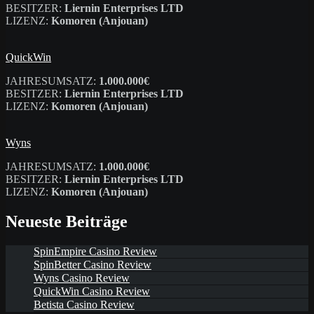
BESITZER:
Liernin Enterprises LTD
LIZENZ:
Komoren (Anjouan)
QuickWin
JAHRESUMSATZ:
1.000.000€
BESITZER:
Liernin Enterprises LTD
LIZENZ:
Komoren (Anjouan)
Wyns
JAHRESUMSATZ:
1.000.000€
BESITZER:
Liernin Enterprises LTD
LIZENZ:
Komoren (Anjouan)
Neueste Beiträge
SpinEmpire Casino Review
SpinBetter Casino Review
Wyns Casino Review
QuickWin Casino Review
Betista Casino Review