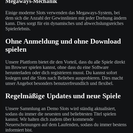
Megaways-Mechanik
Einige moderne Slots verwenden das Megaways-System, bei
dem sich die Anzahl der Gewinnlinien mit jeder Drehung ändern
kann. Dies sorgt für ein dynamisches und abwechslungsreiches
Spielerlebnis.
Ohne Anmeldung und ohne Download
spielen
Unsere Plattform bietet dir den Vorteil, dass du alle Spiele direkt
im Browser spielen kannst, ohne dass du eine Software
herunterladen oder dich registrieren musst. Du kannst sofort
loslegen und die Slots nach Belieben ausprobieren. Dies macht
unser Angebot besonders benutzerfreundlich und flexibel.
Regelmäßige Updates und neue Spiele
Unsere Sammlung an Demo Slots wird ständig aktualisiert,
sodass du immer die neuesten und beliebtesten Titel spielen
kannst. Wir halten dich zudem über kommende
Neuerscheinungen auf dem Laufenden, sodass du immer bestens
informiert bist.