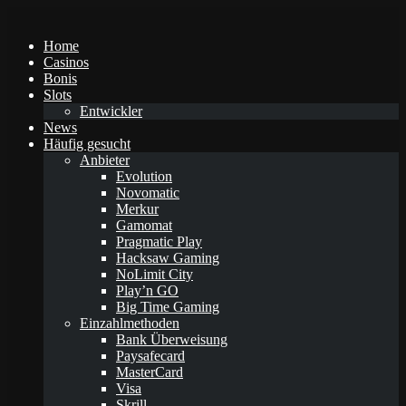
Home
Casinos
Bonis
Slots
Entwickler
News
Häufig gesucht
Anbieter
Evolution
Novomatic
Merkur
Gamomat
Pragmatic Play
Hacksaw Gaming
NoLimit City
Play’n GO
Big Time Gaming
Einzahlmethoden
Bank Überweisung
Paysafecard
MasterCard
Visa
Skrill