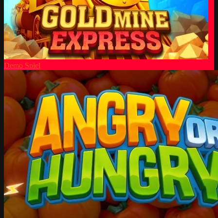
Demo Spiel