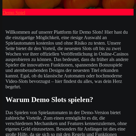
Demo Spiel
Willkommen auf unserer Plattform für Demo Slots! Hier hast du
die einzigartige Möglichkeit, eine riesige Auswahl an
Spielautomaten kostenlos und ohne Risiko zu testen. Unsere
Seite bietet dir den Vorteil, die neuesten Slots oft bis zu zwei
Wochen vor ihrer offiziellen Veröffentlichung in Online-Casinos
ausprobieren zu können. Das bedeutet, dass du früher als andere
Spieler die innovativen Funktionen, spannenden Bonusspiele
und atemberaubenden Designs der neuesten Titel erkunden
kannst. Egal, ob du klassische Automaten oder hochmoderne
Video-Slots bevorzugst – hier findest du alles, was dein Herz
begehrt.
Warum Demo Slots spielen?
Das Spielen von Spielautomaten in der Demo-Version bietet
zahlreiche Vorteile. Zum einen ermöglicht es dir, die
verschiedenen Mechaniken und Features kennenzulernen, ohne
eigenes Geld einzusetzen. Besonders für Anfänger ist dies eine
große Hilfe, da sie sich so mit den Regeln und Funktionen