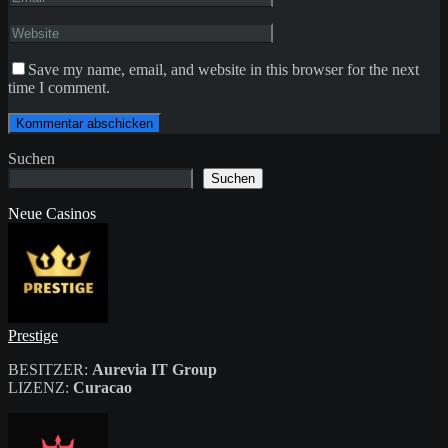
Save my name, email, and website in this browser for the next
time I comment.
Suchen
Suchen
Neue Casinos
Prestige
BESITZER:
Aurevia IT Group
LIZENZ:
Curacao