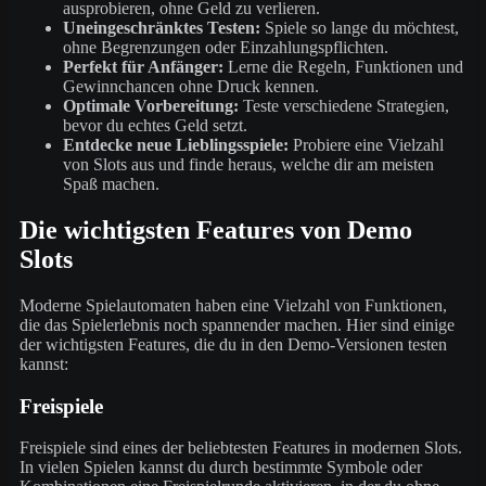
ausprobieren, ohne Geld zu verlieren.
Uneingeschränktes Testen:
Spiele so lange du möchtest,
ohne Begrenzungen oder Einzahlungspflichten.
Perfekt für Anfänger:
Lerne die Regeln, Funktionen und
Gewinnchancen ohne Druck kennen.
Optimale Vorbereitung:
Teste verschiedene Strategien,
bevor du echtes Geld setzt.
Entdecke neue Lieblingsspiele:
Probiere eine Vielzahl
von Slots aus und finde heraus, welche dir am meisten
Spaß machen.
Die wichtigsten Features von Demo
Slots
Moderne Spielautomaten haben eine Vielzahl von Funktionen,
die das Spielerlebnis noch spannender machen. Hier sind einige
der wichtigsten Features, die du in den Demo-Versionen testen
kannst:
Freispiele
Freispiele sind eines der beliebtesten Features in modernen Slots.
In vielen Spielen kannst du durch bestimmte Symbole oder