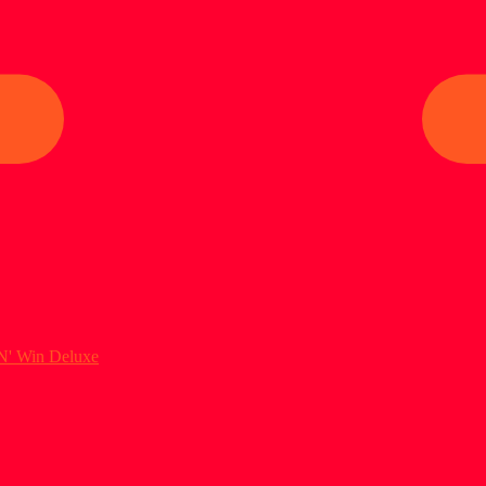
'N' Win Deluxe