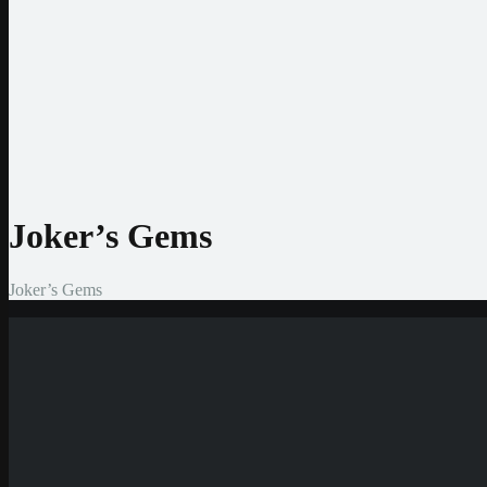
Aus
Joker’s Gems
Joker’s Gems