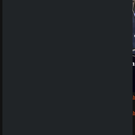
Review
QuickWin
Casino
Review
Betista
Casino
Review
Neueste
Kommenta
Alex
zu
Dazard
rami
zu
CryptoRus
Jens
zu
CryptoRush
200% bis
zu 2.500€
Silizi
zu