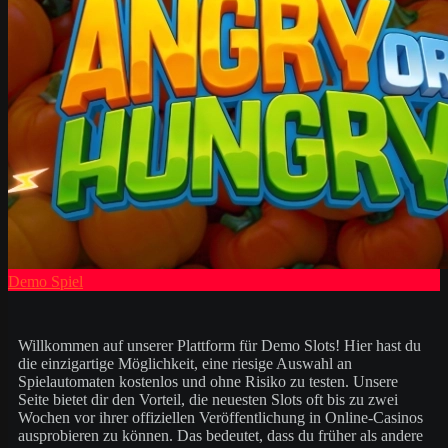
Demo Spiel
Willkommen auf unserer Plattform für Demo Slots! Hier hast du
die einzigartige Möglichkeit, eine riesige Auswahl an
Spielautomaten kostenlos und ohne Risiko zu testen. Unsere
Seite bietet dir den Vorteil, die neuesten Slots oft bis zu zwei
Wochen vor ihrer offiziellen Veröffentlichung in Online-Casinos
ausprobieren zu können. Das bedeutet, dass du früher als andere