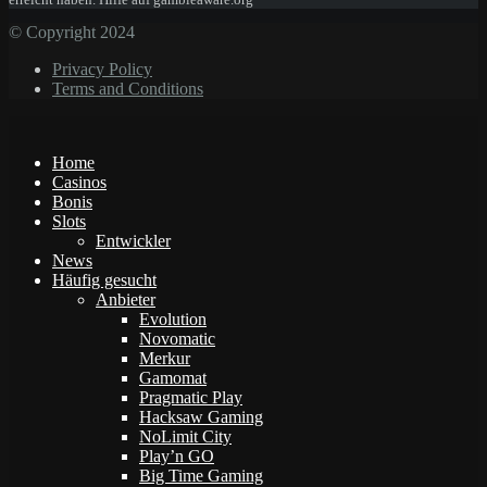
© Copyright 2024
Privacy Policy
Terms and Conditions
Home
Casinos
Bonis
Slots
Entwickler
News
Häufig gesucht
Anbieter
Evolution
Novomatic
Merkur
Gamomat
Pragmatic Play
Hacksaw Gaming
NoLimit City
Play’n GO
Big Time Gaming