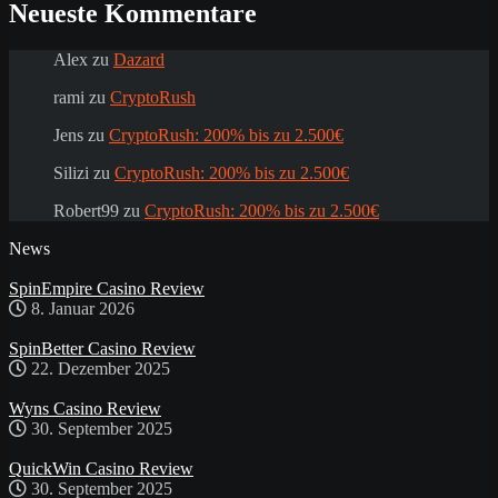
Neueste Kommentare
Alex
zu
Dazard
rami
zu
CryptoRush
Jens
zu
CryptoRush: 200% bis zu 2.500€
Silizi
zu
CryptoRush: 200% bis zu 2.500€
Robert99
zu
CryptoRush: 200% bis zu 2.500€
News
SpinEmpire Casino Review
8. Januar 2026
SpinBetter Casino Review
22. Dezember 2025
Wyns Casino Review
30. September 2025
QuickWin Casino Review
30. September 2025