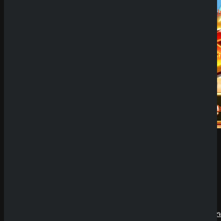
Jens
zu
CryptoRush
200% bis
zu 2.500€
Silizi
zu
CryptoRush
200% bis
zu 2.500€
Robert99
zu
CryptoRush
200% bis
zu 2.500€
Demo Spiel
News
SpinEmpire Casino
Review
8. Januar 2026
SpinBetter Casino
Review
22. Dezember
2025
Wyns Casino Revie