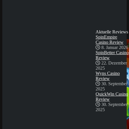
30. September
2025
QuickWin Casino
Review
30. September
2025
Aktuelle Reviews
Demo Spiel
SpinEmpire
Casino Review
8. Januar 2026
SpinBetter Casino
Review
22. Dezember
2025
Wyns Casino
Review
30. September
2025
QuickWin Casino
Review
30. September
2025