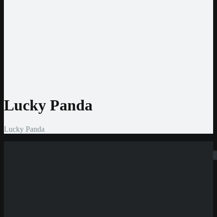
Jeton
CashtoCode
MiFinity
MuchBetter
Auszahlmethoden
Bank Überweisung
MasterCard
Visa
Skrill
Bitcoin
Lucky Panda
Lucky Panda
Suchen
Neue Casinos