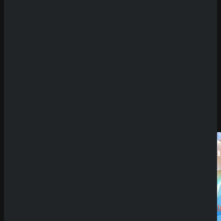
Review
Echtgeldmodus
SpinBetter
Demoversion
Casino
Review
Having issues with
Lucky Panda
?
Wyns
Casino
Review
QuickWin
Casino
Review
Betista
Submit
Casino
Sicher dir einen 100% Bonus bis 500€ und spiele
Review
Lucky Panda
Try Our Featured Games
Neueste
Kommenta
Alex
zu
Dazard
rami
zu
CryptoRus