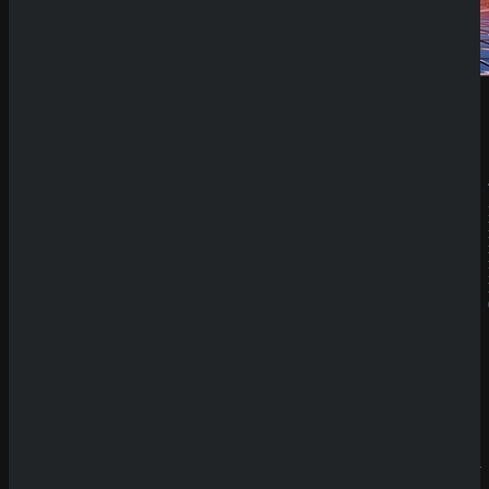
Neueste
Beiträge
SpinEmpir
e Casino