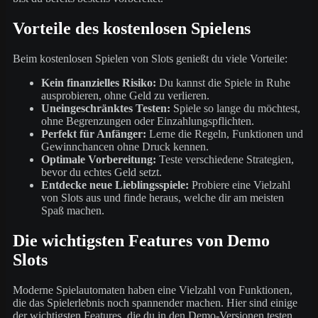
Vorteile des kostenlosen Spielens
Beim kostenlosen Spielen von Slots genießt du viele Vorteile:
Kein finanzielles Risiko:
Du kannst die Spiele in Ruhe
ausprobieren, ohne Geld zu verlieren.
Uneingeschränktes Testen:
Spiele so lange du möchtest,
ohne Begrenzungen oder Einzahlungspflichten.
Perfekt für Anfänger:
Lerne die Regeln, Funktionen und
Gewinnchancen ohne Druck kennen.
Optimale Vorbereitung:
Teste verschiedene Strategien,
bevor du echtes Geld setzt.
Entdecke neue Lieblingsspiele:
Probiere eine Vielzahl
von Slots aus und finde heraus, welche dir am meisten
Spaß machen.
Die wichtigsten Features von Demo
Slots
Moderne Spielautomaten haben eine Vielzahl von Funktionen,
die das Spielerlebnis noch spannender machen. Hier sind einige
der wichtigsten Features, die du in den Demo-Versionen testen