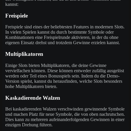
kannst:
Freispiele
Freispiele sind eines der beliebtesten Features in modernen Slots.
In vielen Spielen kannst du durch bestimmte Symbole oder
Kombinationen eine Freispielrunde aktivieren, in der du ohne
eigenen Einsatz drehst und trotzdem Gewinne erzielen kannst.
Multiplikatoren
Einige Slots bieten Multiplikatoren, die deine Gewinne
vervielfachen können. Diese können entweder zufällig ausgelöst
werden oder Teil eines Bonusspiels sein. Indem du die Demo-
Version spielst, kannst du herausfinden, welche Slots besonders
hohe Multiplikatoren bieten.
Kaskadierende Walzen
Bei kaskadierenden Walzen verschwinden gewinnende Symbole
und machen Platz für neue Symbole, die von oben nachrutschen.
Dies kann zu mehreren aufeinanderfolgenden Gewinnen in einer
einzigen Drehung führen.