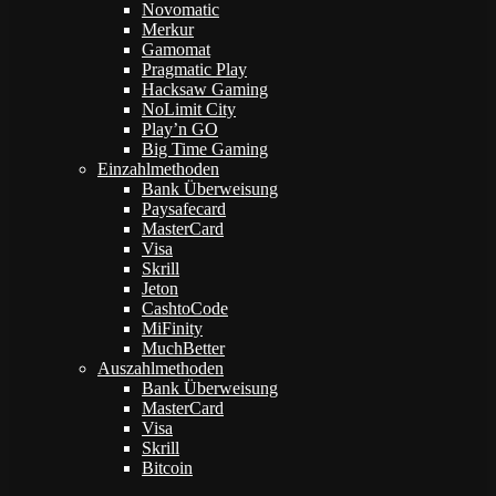
Novomatic
Merkur
Gamomat
Pragmatic Play
Hacksaw Gaming
NoLimit City
Play’n GO
Big Time Gaming
Einzahlmethoden
Bank Überweisung
Paysafecard
MasterCard
Visa
Skrill
Jeton
CashtoCode
MiFinity
MuchBetter
Auszahlmethoden
Bank Überweisung
MasterCard
Visa
Skrill
Bitcoin