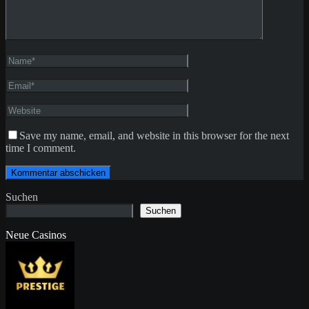
Save my name, email, and website in this browser for the next
time I comment.
Suchen
Suchen
Neue Casinos