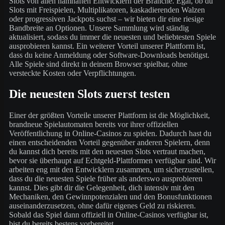
Slots von allen namhaften Entwicklern der Branche. Egal, ob du
Slots mit Freispielen, Multiplikatoren, kaskadierenden Walzen
oder progressiven Jackpots suchst – wir bieten dir eine riesige
Bandbreite an Optionen. Unsere Sammlung wird ständig
aktualisiert, sodass du immer die neuesten und beliebtesten Spiele
ausprobieren kannst. Ein weiterer Vorteil unserer Plattform ist,
dass du keine Anmeldung oder Software-Downloads benötigst.
Alle Spiele sind direkt in deinem Browser spielbar, ohne
versteckte Kosten oder Verpflichtungen.
Die neuesten Slots zuerst testen
Einer der größten Vorteile unserer Plattform ist die Möglichkeit,
brandneue Spielautomaten bereits vor ihrer offiziellen
Veröffentlichung in Online-Casinos zu spielen. Dadurch hast du
einen entscheidenden Vorteil gegenüber anderen Spielern, denn
du kannst dich bereits mit den neuesten Slots vertraut machen,
bevor sie überhaupt auf Echtgeld-Plattformen verfügbar sind. Wir
arbeiten eng mit den Entwicklern zusammen, um sicherzustellen,
dass du die neuesten Spiele früher als anderswo ausprobieren
kannst. Dies gibt dir die Gelegenheit, dich intensiv mit den
Mechaniken, den Gewinnpotenzialen und den Bonusfunktionen
auseinanderzusetzen, ohne dafür eigenes Geld zu riskieren.
Sobald das Spiel dann offiziell in Online-Casinos verfügbar ist,
bist du bereits bestens vorbereitet.