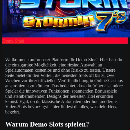
Demo Spiel
Willkommen auf unserer Plattform für Demo Slots! Hier hast du
die einzigartige Möglichkeit, eine riesige Auswahl an
Spielautomaten kostenlos und ohne Risiko zu testen. Unsere
Seite bietet dir den Vorteil, die neuesten Slots oft bis zu zwei
Wochen vor ihrer offiziellen Veröffentlichung in Online-Casinos
ausprobieren zu können. Das bedeutet, dass du früher als andere
Spieler die innovativen Funktionen, spannenden Bonusspiele
und atemberaubenden Designs der neuesten Titel erkunden
kannst. Egal, ob du klassische Automaten oder hochmoderne
Video-Slots bevorzugst – hier findest du alles, was dein Herz
begehrt.
Warum Demo Slots spielen?