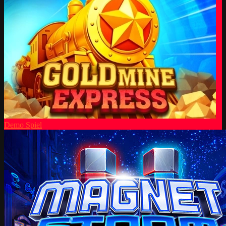
Demo Spiel