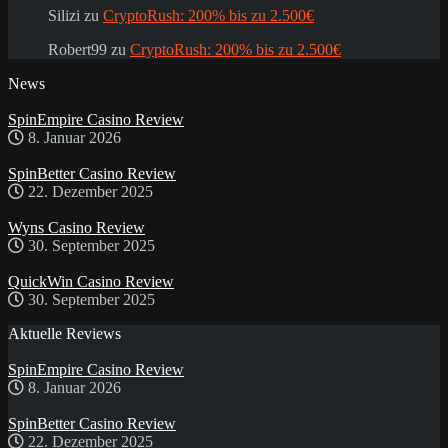
Silizi
zu
CryptoRush: 200% bis zu 2.500€
Robert99
zu
CryptoRush: 200% bis zu 2.500€
News
SpinEmpire Casino Review
8. Januar 2026
SpinBetter Casino Review
22. Dezember 2025
Wyns Casino Review
30. September 2025
QuickWin Casino Review
30. September 2025
Aktuelle Reviews
SpinEmpire Casino Review
8. Januar 2026
SpinBetter Casino Review
22. Dezember 2025