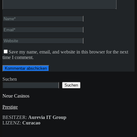
Save my name, email, and website in this browser for the next
time I comment.
Suchen
Suchen
Neue Casinos
Prestige
BESITZER:
Aurevia IT Group
LIZENZ:
Curacao