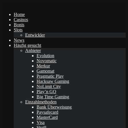
Home
Casinos
Bonis
Slots
Entwickler
News
Häufig gesucht
Anbieter
Evolution
Novomatic
Merkur
Gamomat
Pragmatic Play
Hacksaw Gaming
NoLimit City
Play’n GO
Big Time Gaming
Einzahlmethoden
Bank Überweisung
Paysafecard
MasterCard
Visa
Skrill