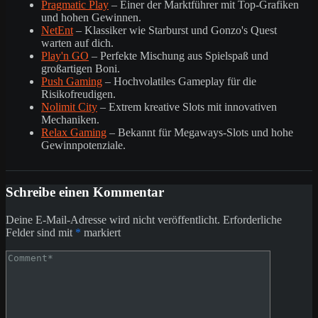
Pragmatic Play
– Einer der Marktführer mit Top-Grafiken
und hohen Gewinnen.
NetEnt
– Klassiker wie Starburst und Gonzo's Quest
warten auf dich.
Play'n GO
– Perfekte Mischung aus Spielspaß und
großartigen Boni.
Push Gaming
– Hochvolatiles Gameplay für die
Risikofreudigen.
Nolimit City
– Extrem kreative Slots mit innovativen
Mechaniken.
Relax Gaming
– Bekannt für Megaways-Slots und hohe
Gewinnpotenziale.
Schreibe einen Kommentar
Deine E-Mail-Adresse wird nicht veröffentlicht.
Erforderliche
Felder sind mit
*
markiert