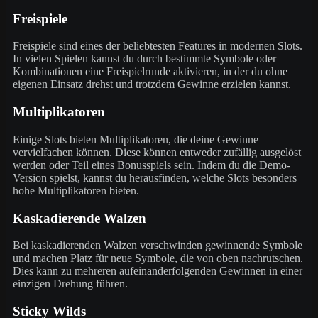
Freispiele
Freispiele sind eines der beliebtesten Features in modernen Slots.
In vielen Spielen kannst du durch bestimmte Symbole oder
Kombinationen eine Freispielrunde aktivieren, in der du ohne
eigenen Einsatz drehst und trotzdem Gewinne erzielen kannst.
Multiplikatoren
Einige Slots bieten Multiplikatoren, die deine Gewinne
vervielfachen können. Diese können entweder zufällig ausgelöst
werden oder Teil eines Bonusspiels sein. Indem du die Demo-
Version spielst, kannst du herausfinden, welche Slots besonders
hohe Multiplikatoren bieten.
Kaskadierende Walzen
Bei kaskadierenden Walzen verschwinden gewinnende Symbole
und machen Platz für neue Symbole, die von oben nachrutschen.
Dies kann zu mehreren aufeinanderfolgenden Gewinnen in einer
einzigen Drehung führen.
Sticky Wilds