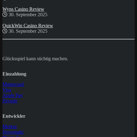
Wyns Casino Review
30. September 2025
QuickWin Casino Review
30. September 2025
Glücksspiel kann süchtig machen.
Einzahlung
Mastercard
Visa
Apple Pay
Paysafe
Entwickler
Merkur
Novomatic