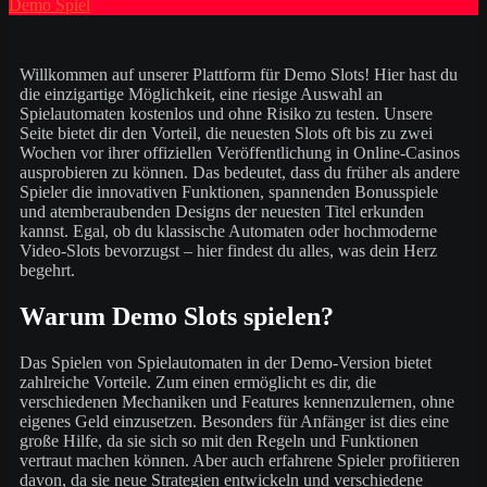
Demo Spiel
Willkommen auf unserer Plattform für Demo Slots! Hier hast du
die einzigartige Möglichkeit, eine riesige Auswahl an
Spielautomaten kostenlos und ohne Risiko zu testen. Unsere
Seite bietet dir den Vorteil, die neuesten Slots oft bis zu zwei
Wochen vor ihrer offiziellen Veröffentlichung in Online-Casinos
ausprobieren zu können. Das bedeutet, dass du früher als andere
Spieler die innovativen Funktionen, spannenden Bonusspiele
und atemberaubenden Designs der neuesten Titel erkunden
kannst. Egal, ob du klassische Automaten oder hochmoderne
Video-Slots bevorzugst – hier findest du alles, was dein Herz
begehrt.
Warum Demo Slots spielen?
Das Spielen von Spielautomaten in der Demo-Version bietet
zahlreiche Vorteile. Zum einen ermöglicht es dir, die
verschiedenen Mechaniken und Features kennenzulernen, ohne
eigenes Geld einzusetzen. Besonders für Anfänger ist dies eine
große Hilfe, da sie sich so mit den Regeln und Funktionen
vertraut machen können. Aber auch erfahrene Spieler profitieren
davon, da sie neue Strategien entwickeln und verschiedene