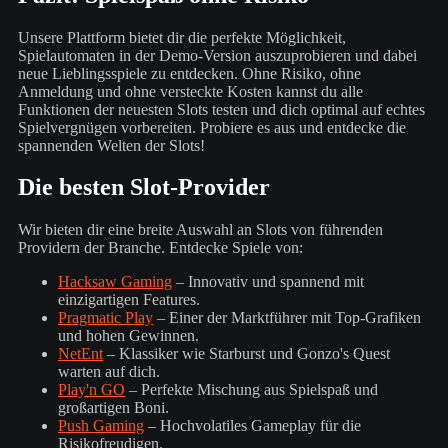
Unsere Plattform bietet dir die perfekte Möglichkeit,
Spielautomaten in der Demo-Version auszuprobieren und dabei
neue Lieblingsspiele zu entdecken. Ohne Risiko, ohne
Anmeldung und ohne versteckte Kosten kannst du alle
Funktionen der neuesten Slots testen und dich optimal auf echtes
Spielvergnügen vorbereiten. Probiere es aus und entdecke die
spannenden Welten der Slots!
Die besten Slot-Provider
Wir bieten dir eine breite Auswahl an Slots von führenden
Providern der Branche. Entdecke Spiele von:
Hacksaw Gaming
– Innovativ und spannend mit
einzigartigen Features.
Pragmatic Play
– Einer der Marktführer mit Top-Grafiken
und hohen Gewinnen.
NetEnt
– Klassiker wie Starburst und Gonzo's Quest
warten auf dich.
Play'n GO
– Perfekte Mischung aus Spielspaß und
großartigen Boni.
Push Gaming
– Hochvolatiles Gameplay für die
Risikofreudigen.