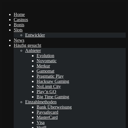
Home
Casinos
Bonis
Slots
Entwickler
News
Häufig gesucht
Anbieter
Evolution
Novomatic
Merkur
Gamomat
Pragmatic Play
Hacksaw Gaming
NoLimit City
Play’n GO
Big Time Gaming
Einzahlmethoden
Bank Überweisung
Paysafecard
MasterCard
Visa
Skrill