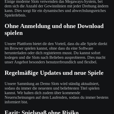
Einige moderne Slots verwenden das Megaways-System, bei
dem sich die Anzahl der Gewinnlinien mit jeder Drehung ändern
kann. Dies sorgt für ein dynamisches und abwechslungsreiches
Spielerlebnis.
Ohne Anmeldung und ohne Download
spielen
Unsere Plattform bietet dir den Vorteil, dass du alle Spiele direkt
im Browser spielen kannst, ohne dass du eine Software
herunterladen oder dich registrieren musst. Du kannst sofort
loslegen und die Slots nach Belieben ausprobieren. Dies macht
unser Angebot besonders benutzerfreundlich und flexibel.
Regelmäßige Updates und neue Spiele
Unsere Sammlung an Demo Slots wird ständig aktualisiert,
sodass du immer die neuesten und beliebtesten Titel spielen
kannst. Wir halten dich zudem über kommende
Neuerscheinungen auf dem Laufenden, sodass du immer bestens
informiert bist.
Fazit: Spielspaß ohne Risiko