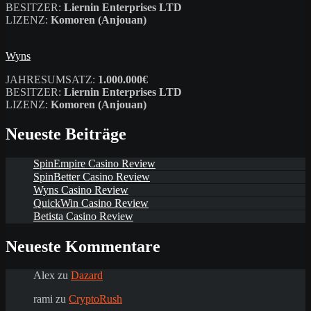
BESITZER:
Liernin Enterprises LTD
LIZENZ:
Komoren (Anjouan)
Wyns
JAHRESUMSATZ:
1.000.000€
BESITZER:
Liernin Enterprises LTD
LIZENZ:
Komoren (Anjouan)
Neueste Beiträge
SpinEmpire Casino Review
SpinBetter Casino Review
Wyns Casino Review
QuickWin Casino Review
Betista Casino Review
Neueste Kommentare
Alex
zu
Dazard
rami
zu
CryptoRush