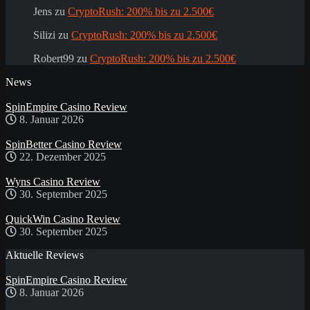
Jens
zu
CryptoRush: 200% bis zu 2.500€
Silizi
zu
CryptoRush: 200% bis zu 2.500€
Robert99
zu
CryptoRush: 200% bis zu 2.500€
News
SpinEmpire Casino Review
8. Januar 2026
SpinBetter Casino Review
22. Dezember 2025
Wyns Casino Review
30. September 2025
QuickWin Casino Review
30. September 2025
Aktuelle Reviews
SpinEmpire Casino Review
8. Januar 2026