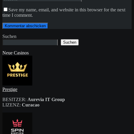
Save my name, email, and website in this browser for the next
time I comment.
Suchen
Suchen
Neue Casinos
Prestige
BESITZER:
Aurevia IT Group
LIZENZ:
Curacao