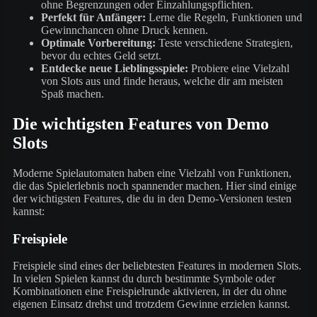
ohne Begrenzungen oder Einzahlungspflichten.
Perfekt für Anfänger:
Lerne die Regeln, Funktionen und
Gewinnchancen ohne Druck kennen.
Optimale Vorbereitung:
Teste verschiedene Strategien,
bevor du echtes Geld setzt.
Entdecke neue Lieblingsspiele:
Probiere eine Vielzahl
von Slots aus und finde heraus, welche dir am meisten
Spaß machen.
Die wichtigsten Features von Demo
Slots
Moderne Spielautomaten haben eine Vielzahl von Funktionen,
die das Spielerlebnis noch spannender machen. Hier sind einige
der wichtigsten Features, die du in den Demo-Versionen testen
kannst:
Freispiele
Freispiele sind eines der beliebtesten Features in modernen Slots.
In vielen Spielen kannst du durch bestimmte Symbole oder
Kombinationen eine Freispielrunde aktivieren, in der du ohne
eigenen Einsatz drehst und trotzdem Gewinne erzielen kannst.