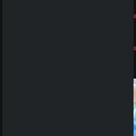
Echtgeldmodus
Demoversion
Silizi
zu
CryptoRush
Having issues with
Max Spinwell: Temple
200% bis
Explorer
?
zu 2.500€
Robert99
zu
CryptoRush
200% bis
zu 2.500€
Submit
Sicher dir einen 100% Bonus bis 500€ und spiele
Max Spinwell: Temple Explorer
Try Our Featured Games
News
SpinEmpire Casino
Review
8. Januar 2026
SpinBetter Casino
Review
22. Dezember
2025
Wyns Casino Revie
30. September
2025