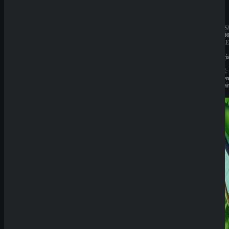
JAHRESUMSATZ:
JAHRES
1.000.000€
1.000.00
BESITZER:
BESITZE
Liernin
Liernin
Enterprises
Enterpri
LTD
LTD
LIZENZ:
LIZENZ:
Komoren
Komore
(Anjouan)
(Anjoua
Neueste
Beiträge
SpinEmpir
e Casino
Review
SpinBetter
Casino
Review