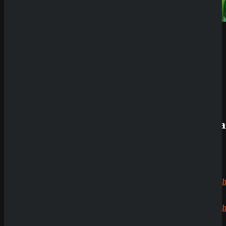
Wyns
Casino
Review
QuickWin
Casino
Review
Betista
Casino
Review
Neueste
Kommenta
Alex
zu
Dazard
rami
zu
CryptoRus
Jens
zu
CryptoRush
200% bis
zu 2.500€