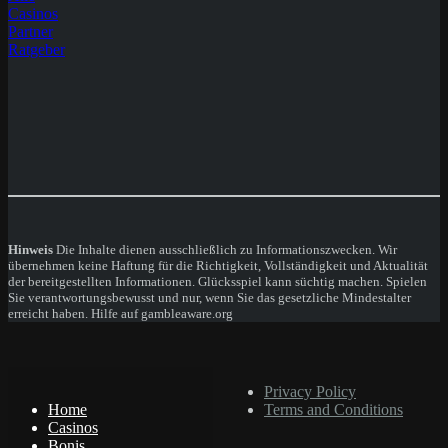
Casinos
Partner
Ratgeber
Hinweis
Die Inhalte dienen ausschließlich zu Informationszwecken. Wir
übernehmen keine Haftung für die Richtigkeit, Vollständigkeit und Aktualität
der bereitgestellten Informationen. Glücksspiel kann süchtig machen. Spielen
Sie verantwortungsbewusst und nur, wenn Sie das gesetzliche Mindestalter
erreicht haben. Hilfe auf gambleaware.org
© Copyright 2024
Privacy Policy
Home
Terms and Conditions
Casinos
Bonis