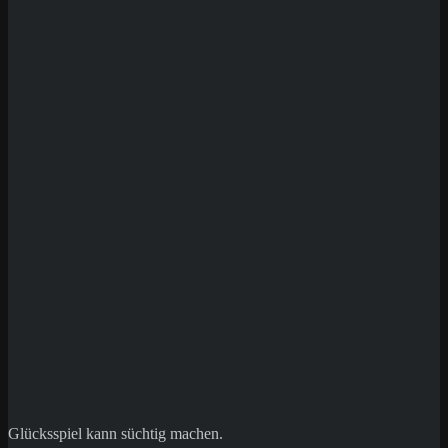
Save my name, email, and website in this
browser for the next time I comment.
Glücksspiel kann süchtig machen.