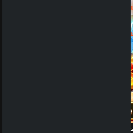
Jens
zu
CryptoRush
200% bis
zu 2.500€
Silizi
zu
CryptoRush
200% bis
zu 2.500€
Robert99
zu
CryptoRush
200% bis
zu 2.500€
News
SpinEmpire Casino
Review
8. Januar 2026
SpinBetter Casino
Review
22. Dezember
2025
Demo Spiel
Wyns Casino Revie