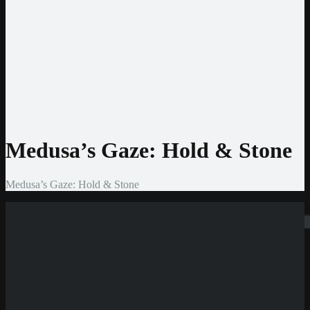
Jeton
CashtoCode
MiFinity
MuchBetter
Auszahlmethoden
Bank Überweisung
MasterCard
Visa
Skrill
Bitcoin
Medusa’s Gaze: Hold & Stone
Medusa’s Gaze: Hold & Stone
Suchen
Neue Casinos