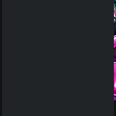
Demo Spiel