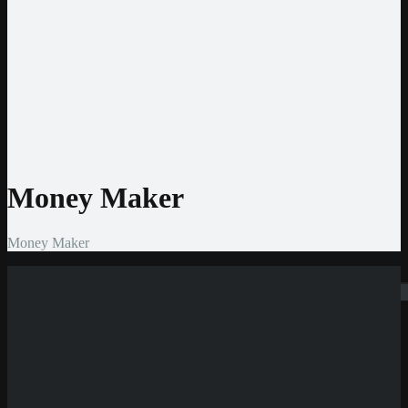
Jeton
CashtoCode
MiFinity
MuchBetter
Auszahlmethoden
Bank Überweisung
MasterCard
Visa
Skrill
Bitcoin
Money Maker
Money Maker
Suchen
Neue Casinos