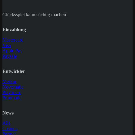
Glücksspiel kann süchtig machen.
Einzahlung
Mastercard
Visa
Apple Pay
Paysafe
Entwickler
Merkur
Novomatic
Play'n Go
Pragmatic
News
Alle
Casinos
Partner