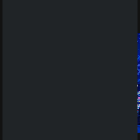
Demo Spiel
Demo Spiel