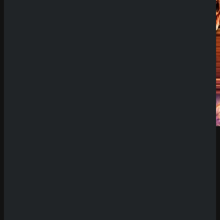
Demo Spiel
Willkommen auf unserer Plattform für Demo
Slots! Hier hast du die einzigartige Möglichkeit,
eine riesige Auswahl an Spielautomaten
kostenlos und ohne Risiko zu testen. Unsere
Seite bietet dir den Vorteil, die neuesten Slots
oft bis zu zwei Wochen vor ihrer offiziellen
Veröffentlichung in Online-Casinos