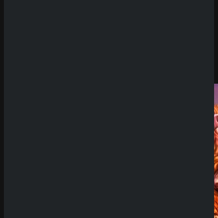
Demo Spiel