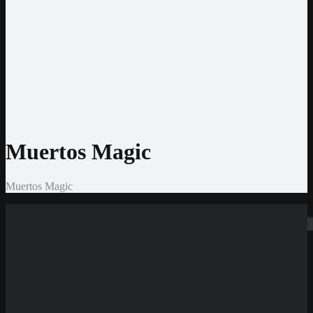
Jeton
CashtoCode
MiFinity
MuchBetter
Auszahlmethoden
Bank Überweisung
MasterCard
Visa
Skrill
Bitcoin
Muertos Magic
Muertos Magic
Suchen
Neue Casinos