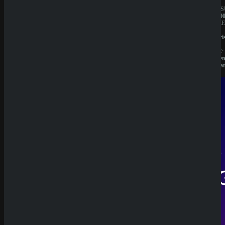
JAHRESUMSATZ:
JAHRES
1.000.000€
1.000.00
BESITZER:
BESITZE
Liernin
Liernin
Enterprises
Enterpri
LTD
LTD
LIZENZ:
LIZENZ:
Komoren
Komore
(Anjouan)
(Anjoua
Neueste
Beiträge
SpinEmpir
e Casino
Review
SpinBetter
Casino
Review
Wyns
Casino