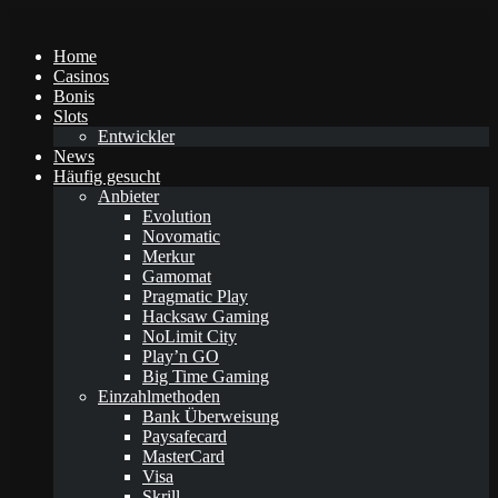
Home
Casinos
Bonis
Slots
Entwickler
News
Häufig gesucht
Anbieter
Evolution
Novomatic
Merkur
Gamomat
Pragmatic Play
Hacksaw Gaming
NoLimit City
Play’n GO
Big Time Gaming
Einzahlmethoden
Bank Überweisung
Paysafecard
MasterCard
Visa
Skrill