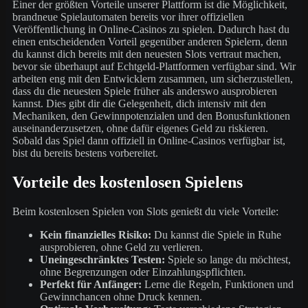
Einer der größten Vorteile unserer Plattform ist die Möglichkeit,
brandneue Spielautomaten bereits vor ihrer offiziellen
Veröffentlichung in Online-Casinos zu spielen. Dadurch hast du
einen entscheidenden Vorteil gegenüber anderen Spielern, denn
du kannst dich bereits mit den neuesten Slots vertraut machen,
bevor sie überhaupt auf Echtgeld-Plattformen verfügbar sind. Wir
arbeiten eng mit den Entwicklern zusammen, um sicherzustellen,
dass du die neuesten Spiele früher als anderswo ausprobieren
kannst. Dies gibt dir die Gelegenheit, dich intensiv mit den
Mechaniken, den Gewinnpotenzialen und den Bonusfunktionen
auseinanderzusetzen, ohne dafür eigenes Geld zu riskieren.
Sobald das Spiel dann offiziell in Online-Casinos verfügbar ist,
bist du bereits bestens vorbereitet.
Vorteile des kostenlosen Spielens
Beim kostenlosen Spielen von Slots genießt du viele Vorteile:
Kein finanzielles Risiko:
Du kannst die Spiele in Ruhe
ausprobieren, ohne Geld zu verlieren.
Uneingeschränktes Testen:
Spiele so lange du möchtest,
ohne Begrenzungen oder Einzahlungspflichten.
Perfekt für Anfänger:
Lerne die Regeln, Funktionen und
Gewinnchancen ohne Druck kennen.