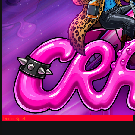
Demo Spiel