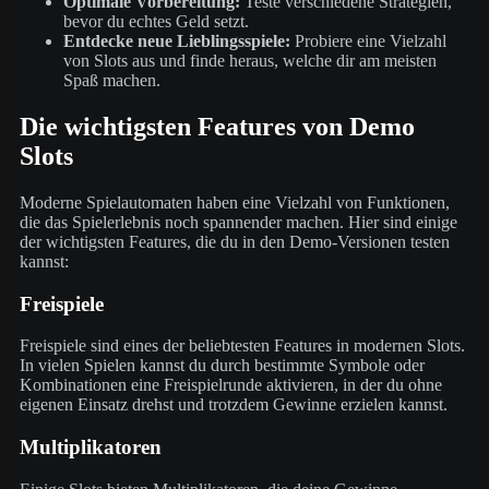
Optimale Vorbereitung:
Teste verschiedene Strategien,
bevor du echtes Geld setzt.
Entdecke neue Lieblingsspiele:
Probiere eine Vielzahl
von Slots aus und finde heraus, welche dir am meisten
Spaß machen.
Die wichtigsten Features von Demo
Slots
Moderne Spielautomaten haben eine Vielzahl von Funktionen,
die das Spielerlebnis noch spannender machen. Hier sind einige
der wichtigsten Features, die du in den Demo-Versionen testen
kannst:
Freispiele
Freispiele sind eines der beliebtesten Features in modernen Slots.
In vielen Spielen kannst du durch bestimmte Symbole oder
Kombinationen eine Freispielrunde aktivieren, in der du ohne
eigenen Einsatz drehst und trotzdem Gewinne erzielen kannst.
Multiplikatoren