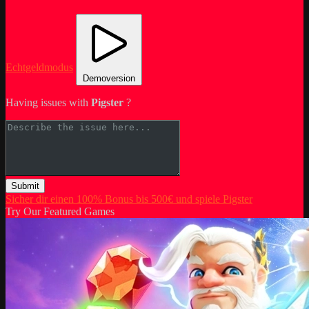
Echtgeldmodus
Demoversion
Having issues with
Pigster
?
Submit
Sicher dir einen 100% Bonus bis 500€ und spiele Pigster
Try Our Featured Games