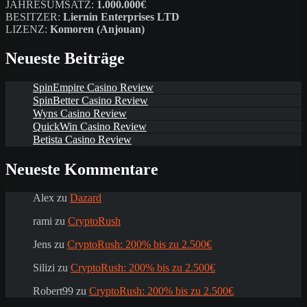
JAHRESUMSATZ:
1.000.000€
BESITZER:
Liernin Enterprises LTD
LIZENZ:
Komoren (Anjouan)
Neueste Beiträge
SpinEmpire Casino Review
SpinBetter Casino Review
Wyns Casino Review
QuickWin Casino Review
Betista Casino Review
Neueste Kommentare
Alex
zu
Dazard
rami
zu
CryptoRush
Jens
zu
CryptoRush: 200% bis zu 2.500€
Silizi
zu
CryptoRush: 200% bis zu 2.500€
Robert99
zu
CryptoRush: 200% bis zu 2.500€