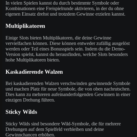
In vielen Spielen kannst du durch bestimmte Symbole oder
Kombinationen eine Freispielrunde aktivieren, in der du ohne
eigenen Einsatz drehst und trotzdem Gewinne erzielen kannst.
Multiplikatoren
Einige Slots bieten Multiplikatoren, die deine Gewinne
vervielfachen können. Diese können entweder zufällig ausgelöst
werden oder Teil eines Bonusspiels sein. Indem du die Demo-
Version spielst, kannst du herausfinden, welche Slots besonders
hohe Multiplikatoren bieten.
Kaskadierende Walzen
Bei kaskadierenden Walzen verschwinden gewinnende Symbole
und machen Platz für neue Symbole, die von oben nachrutschen.
Dies kann zu mehreren aufeinanderfolgenden Gewinnen in einer
einzigen Drehung führen.
Sticky Wilds
Sticky Wilds sind besondere Wild-Symbole, die für mehrere
Drehungen auf dem Spielfeld verbleiben und deine
Gewinnchancen erhöhen.