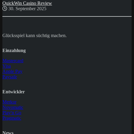
QuickWin Casino Review
30. September 2025
Glücksspiel kann süchtig machen.
Einzahlung
Mastercard
Visa
Apple Pay
Paysafe
Entwickler
Merkur
Novomatic
Play'n Go
Pragmatic
News