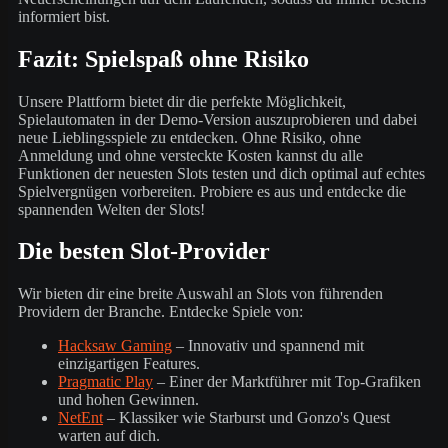
informiert bist.
Fazit: Spielspaß ohne Risiko
Unsere Plattform bietet dir die perfekte Möglichkeit,
Spielautomaten in der Demo-Version auszuprobieren und dabei
neue Lieblingsspiele zu entdecken. Ohne Risiko, ohne
Anmeldung und ohne versteckte Kosten kannst du alle
Funktionen der neuesten Slots testen und dich optimal auf echtes
Spielvergnügen vorbereiten. Probiere es aus und entdecke die
spannenden Welten der Slots!
Die besten Slot-Provider
Wir bieten dir eine breite Auswahl an Slots von führenden
Providern der Branche. Entdecke Spiele von:
Hacksaw Gaming
– Innovativ und spannend mit
einzigartigen Features.
Pragmatic Play
– Einer der Marktführer mit Top-Grafiken
und hohen Gewinnen.
NetEnt
– Klassiker wie Starburst und Gonzo's Quest
warten auf dich.