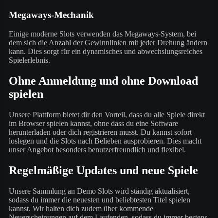
Megaways-Mechanik
Einige moderne Slots verwenden das Megaways-System, bei
dem sich die Anzahl der Gewinnlinien mit jeder Drehung ändern
kann. Dies sorgt für ein dynamisches und abwechslungsreiches
Spielerlebnis.
Ohne Anmeldung und ohne Download
spielen
Unsere Plattform bietet dir den Vorteil, dass du alle Spiele direkt
im Browser spielen kannst, ohne dass du eine Software
herunterladen oder dich registrieren musst. Du kannst sofort
loslegen und die Slots nach Belieben ausprobieren. Dies macht
unser Angebot besonders benutzerfreundlich und flexibel.
Regelmäßige Updates und neue Spiele
Unsere Sammlung an Demo Slots wird ständig aktualisiert,
sodass du immer die neuesten und beliebtesten Titel spielen
kannst. Wir halten dich zudem über kommende
Neuerscheinungen auf dem Laufenden, sodass du immer bestens