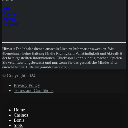
Alle
Casinos
Partner
Ratgeber
Hinweis
Die Inhalte dienen ausschließlich zu Informationszwecken. Wir
übernehmen keine Haftung für die Richtigkeit, Vollständigkeit und Aktualität
der bereitgestellten Informationen. Glücksspiel kann süchtig machen. Spielen
Sie verantwortungsbewusst und nur, wenn Sie das gesetzliche Mindestalter
erreicht haben. Hilfe auf gambleaware.org
© Copyright 2024
Privacy Policy
Terms and Conditions
Home
Casinos
Bonis
Slots