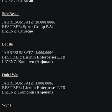
LIZENZ:
Curacao
SpinBetter
JAHRESUMSATZ:
20.000.000€
BESITZER:
Sprut Group B.V.
LIZENZ:
Curacao
Betista
JAHRESUMSATZ:
1.000.000€
BESITZER:
Liernin Enterprises LTD
LIZENZ:
Komoren (Anjouan)
QuickWin
JAHRESUMSATZ:
1.000.000€
BESITZER:
Liernin Enterprises LTD
LIZENZ:
Komoren (Anjouan)
Wyns