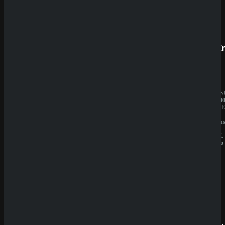
Prestige
SpinE
BESITZER:
JAHRES
Aurevia
10.000.0
IT
BESITZE
Group
GBL
LIZENZ:
Solution
Curacao
N.V.
LIZENZ:
Curacao