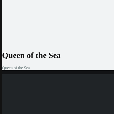
Aus
Queen of the Sea
Queen of the Sea