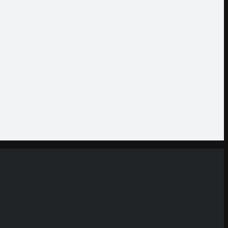
Suchen
Suchen
Neue Casinos
Prestige