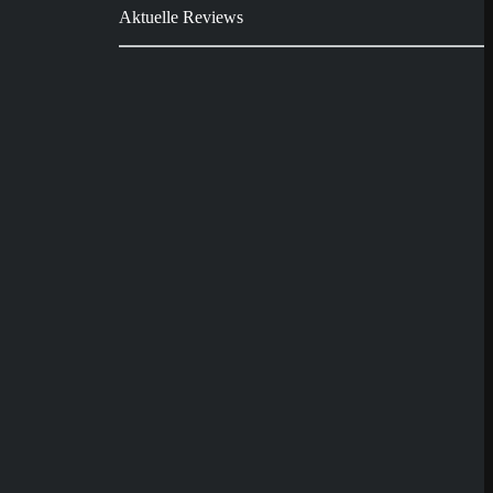
Aktuelle Reviews