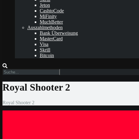
Jeton
CashtoCode
MiFinity
MuchBetter
Auszahlmethoden
Bank Überweisung
MasterCard
Visa
Skrill
Bitcoin
Royal Shooter 2
Royal Shooter 2