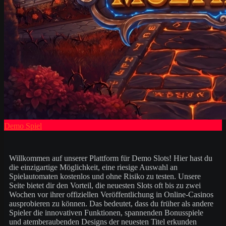
Demo Spiel
Willkommen auf unserer Plattform für Demo Slots! Hier hast du
die einzigartige Möglichkeit, eine riesige Auswahl an
Spielautomaten kostenlos und ohne Risiko zu testen. Unsere
Seite bietet dir den Vorteil, die neuesten Slots oft bis zu zwei
Wochen vor ihrer offiziellen Veröffentlichung in Online-Casinos
ausprobieren zu können. Das bedeutet, dass du früher als andere
Spieler die innovativen Funktionen, spannenden Bonusspiele
und atemberaubenden Designs der neuesten Titel erkunden