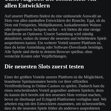
allen Entwicklern
Auf unserer Plattform findest du eine umfassende Auswahl an
Slots von allen namhaften Entwicklern der Branche. Egal, ob du
Slots mit Freispielen, Multiplikatoren, kaskadierenden Walzen
oder progressiven Jackpots suchst – wir bieten dir eine riesige
Bandbreite an Optionen. Unsere Sammlung wird ständig
aktualisiert, sodass du immer die neuesten und beliebtesten Spiele
ausprobieren kannst. Ein weiterer Vorteil unserer Plattform ist,
dass du keine Anmeldung oder Software-Downloads benötigst.
Alle Spiele sind direkt in deinem Browser spielbar, ohne
versteckte Kosten oder Verpflichtungen.
Die neuesten Slots zuerst testen
Einer der größten Vorteile unserer Plattform ist die Möglichkeit,
brandneue Spielautomaten bereits vor ihrer offiziellen
Veröffentlichung in Online-Casinos zu spielen. Dadurch hast du
einen entscheidenden Vorteil gegenüber anderen Spielern, denn
du kannst dich bereits mit den neuesten Slots vertraut machen,
bevor sie überhaupt auf Echtgeld-Plattformen verfügbar sind. Wir
arbeiten eng mit den Entwicklern zusammen, um sicherzustellen,
dass du die neuesten Spiele früher als anderswo ausprobieren