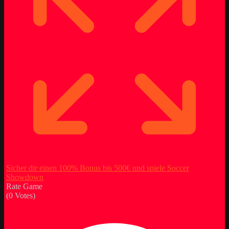
Sicher dir einen 100% Bonus bis 500€ und spiele Soccer
Showdown
Rate Game
(
0
Votes)