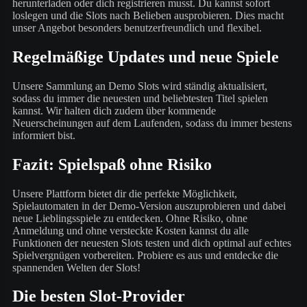
herunterladen oder dich registrieren musst. Du kannst sofort
loslegen und die Slots nach Belieben ausprobieren. Dies macht
unser Angebot besonders benutzerfreundlich und flexibel.
Regelmäßige Updates und neue Spiele
Unsere Sammlung an Demo Slots wird ständig aktualisiert,
sodass du immer die neuesten und beliebtesten Titel spielen
kannst. Wir halten dich zudem über kommende
Neuerscheinungen auf dem Laufenden, sodass du immer bestens
informiert bist.
Fazit: Spielspaß ohne Risiko
Unsere Plattform bietet dir die perfekte Möglichkeit,
Spielautomaten in der Demo-Version auszuprobieren und dabei
neue Lieblingsspiele zu entdecken. Ohne Risiko, ohne
Anmeldung und ohne versteckte Kosten kannst du alle
Funktionen der neuesten Slots testen und dich optimal auf echtes
Spielvergnügen vorbereiten. Probiere es aus und entdecke die
spannenden Welten der Slots!
Die besten Slot-Provider