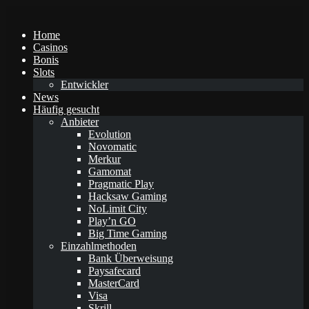
Home
Casinos
Bonis
Slots
Entwickler
News
Häufig gesucht
Anbieter
Evolution
Novomatic
Merkur
Gamomat
Pragmatic Play
Hacksaw Gaming
NoLimit City
Play’n GO
Big Time Gaming
Einzahlmethoden
Bank Überweisung
Paysafecard
MasterCard
Visa
Skrill