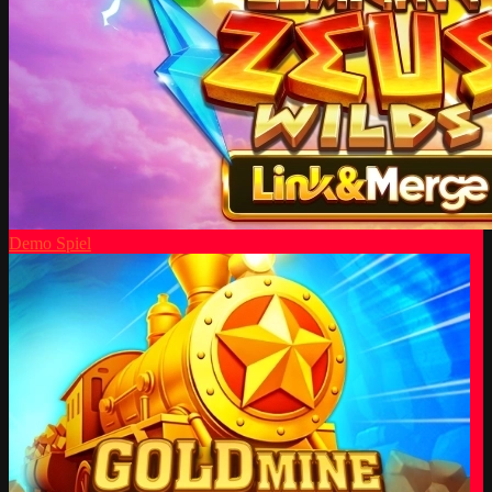
Demo Spiel