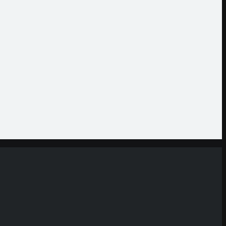
Suchen
Suchen
Neue Casinos
Prestige