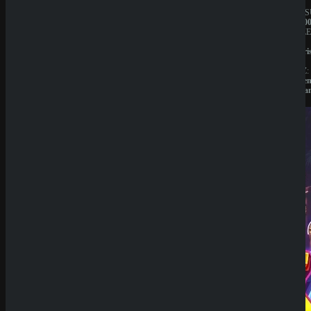
JAHRESUMSATZ:
JAHRES
1.000.000€
1.000.00
BESITZER:
BESITZE
Liernin
Liernin
Enterprises
Enterpri
LTD
LTD
LIZENZ:
LIZENZ:
Komoren
Komore
(Anjouan)
(Anjoua
Neueste
Beiträge
SpinEmpir
e Casino
Review
SpinBetter
Casino
Review
Wyns
Casino