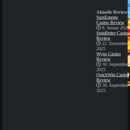
30. September
2025
Aktuelle Reviews
SpinEmpire
Casino Review
8. Januar 2026
SpinBetter Casino
Review
22. Dezember
2025
Wyns Casino
Review
30. September
2025
QuickWin Casino
Review
30. September
Demo Spiel
2025