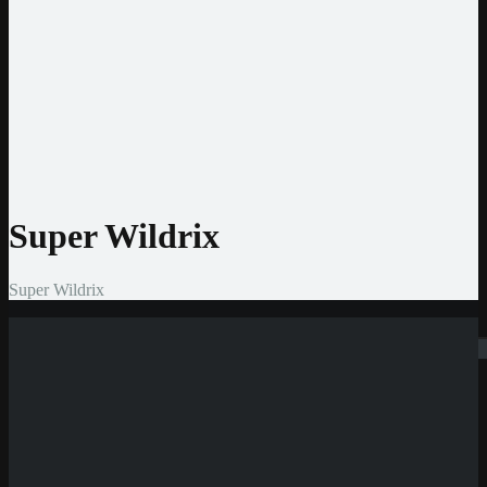
Jeton
CashtoCode
MiFinity
MuchBetter
Auszahlmethoden
Bank Überweisung
MasterCard
Visa
Skrill
Bitcoin
Super Wildrix
Super Wildrix
Suchen
Neue Casinos