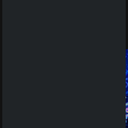
Demo Spiel