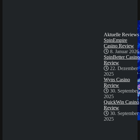
30. September
2025
QuickWin Casino
Demo Spiel
Review
30. September
2025
Aktuelle Reviews
SpinEmpire
Casino Review
8. Januar 2026
SpinBetter Casino
Review
22. Dezember
2025
Wyns Casino
Review
30. September
2025
QuickWin Casino
Review
30. September
2025
Demo Spiel