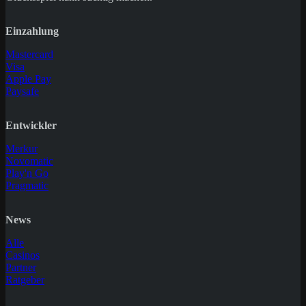
Einzahlung
Mastercard
Visa
Apple Pay
Paysafe
Entwickler
Merkur
Novomatic
Play'n Go
Pragmatic
News
Alle
Casinos
Partner
Ratgeber