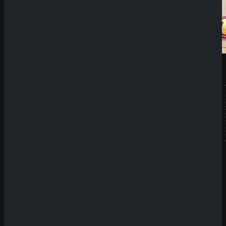
Neueste
Beiträge
SpinEmpir
e Casino