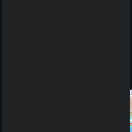
Review
SpinBetter
Casino
Echtgeldmodus
Review
Demoversion
Wyns
Casino
Having issues with
Sweetie Spins
?
Review
QuickWin
Casino
Review
Betista
Casino
Review
Submit
Sicher dir einen 100% Bonus bis 500€ und spiele
Neueste
Sweetie Spins
Try Our Featured Games
Kommenta
Alex
zu
Dazard
rami
zu
CryptoRus