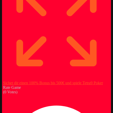
Sicher dir einen 100% Bonus bis 500€ und spiele Tetra9 Poker
Rate Game
(
0
Votes)