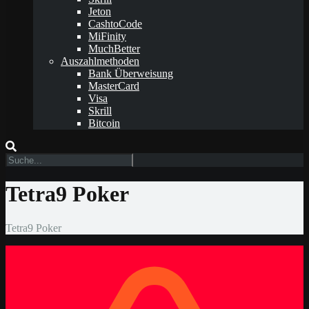
Jeton
CashtoCode
MiFinity
MuchBetter
Auszahlmethoden
Bank Überweisung
MasterCard
Visa
Skrill
Bitcoin
Tetra9 Poker
Tetra9 Poker