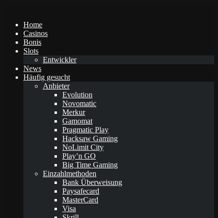
Home
Casinos
Bonis
Slots
Entwickler
News
Häufig gesucht
Anbieter
Evolution
Novomatic
Merkur
Gamomat
Pragmatic Play
Hacksaw Gaming
NoLimit City
Play’n GO
Big Time Gaming
Einzahlmethoden
Bank Überweisung
Paysafecard
MasterCard
Visa
Skrill