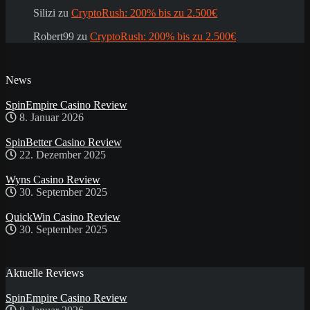
Silizi
zu
CryptoRush: 200% bis zu 2.500€
Robert99
zu
CryptoRush: 200% bis zu 2.500€
News
SpinEmpire Casino Review
8. Januar 2026
SpinBetter Casino Review
22. Dezember 2025
Wyns Casino Review
30. September 2025
QuickWin Casino Review
30. September 2025
Aktuelle Reviews
SpinEmpire Casino Review