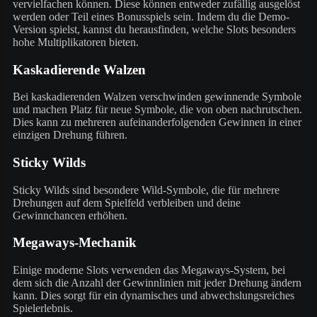
vervielfachen können. Diese können entweder zufällig ausgelöst
werden oder Teil eines Bonusspiels sein. Indem du die Demo-
Version spielst, kannst du herausfinden, welche Slots besonders
hohe Multiplikatoren bieten.
Kaskadierende Walzen
Bei kaskadierenden Walzen verschwinden gewinnende Symbole
und machen Platz für neue Symbole, die von oben nachrutschen.
Dies kann zu mehreren aufeinanderfolgenden Gewinnen in einer
einzigen Drehung führen.
Sticky Wilds
Sticky Wilds sind besondere Wild-Symbole, die für mehrere
Drehungen auf dem Spielfeld verbleiben und deine
Gewinnchancen erhöhen.
Megaways-Mechanik
Einige moderne Slots verwenden das Megaways-System, bei
dem sich die Anzahl der Gewinnlinien mit jeder Drehung ändern
kann. Dies sorgt für ein dynamisches und abwechslungsreiches
Spielerlebnis.