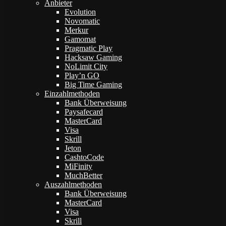
Anbieter
Evolution
Novomatic
Merkur
Gamomat
Pragmatic Play
Hacksaw Gaming
NoLimit City
Play’n GO
Big Time Gaming
Einzahlmethoden
Bank Überweisung
Paysafecard
MasterCard
Visa
Skrill
Jeton
CashtoCode
MiFinity
MuchBetter
Auszahlmethoden
Bank Überweisung
MasterCard
Visa
Skrill