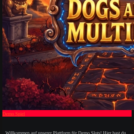
Demo Spiel
Willkommen auf unserer Plattform für Demo Slots! Hier hast du