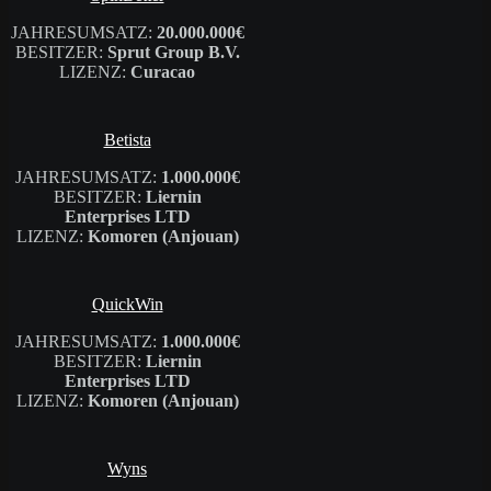
JAHRESUMSATZ:
20.000.000€
BESITZER:
Sprut Group B.V.
LIZENZ:
Curacao
Betista
JAHRESUMSATZ:
1.000.000€
BESITZER:
Liernin
Enterprises LTD
LIZENZ:
Komoren (Anjouan)
QuickWin
JAHRESUMSATZ:
1.000.000€
BESITZER:
Liernin
Enterprises LTD
LIZENZ:
Komoren (Anjouan)
Wyns