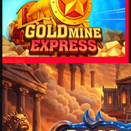
Demo Spiel