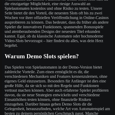
die einzigartige Möglichkeit, eine riesige Auswahl an
Spielautomaten kostenlos und ohne Risiko zu testen. Unsere
Seite bietet dir den Vorteil, die neuesten Slots oft bis zu zwei
Wochen vor ihrer offiziellen Veröffentlichung in Online-Casinos
ausprobieren zu können. Das bedeutet, dass du früher als andere
Spieler die innovativen Funktionen, spannenden Bonusspiele
und atemberaubenden Designs der neuesten Titel erkunden
kannst. Egal, ob du klassische Automaten oder hochmoderne
Video-Slots bevorzugst – hier findest du alles, was dein Herz
begehrt.
Warum Demo Slots spielen?
Das Spielen von Spielautomaten in der Demo-Version bietet
zahlreiche Vorteile. Zum einen ermöglicht es dir, die
verschiedenen Mechaniken und Features kennenzulernen, ohne
eigenes Geld einzusetzen. Besonders für Anfänger ist dies eine
große Hilfe, da sie sich so mit den Regeln und Funktionen
vertraut machen können. Aber auch erfahrene Spieler profitieren
davon, da sie neue Strategien entwickeln und verschiedene
Einsatzhöhen testen können, ohne finanzielle Risiken
einzugehen. Darüber hinaus geben Demo Slots dir die
Gelegenheit, herauszufinden, welche Art von Automatenspiel am
besten zu deinem persönlichen Geschmack passt. Manche