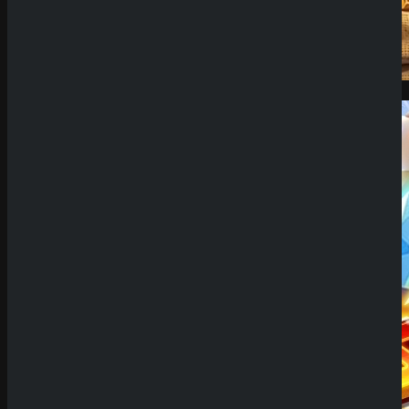
Demo Spiel