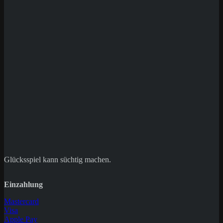
Save my name, email, and website in this
browser for the next time I comment.
Glücksspiel kann süchtig machen.
Einzahlung
Mastercard
Visa
Apple Pay