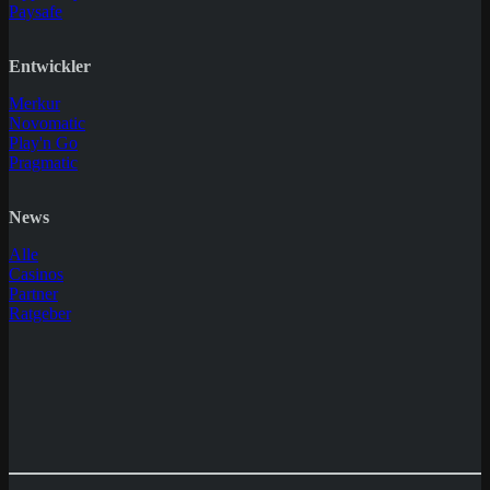
Paysafe
Entwickler
Merkur
Novomatic
Play'n Go
Pragmatic
News
Alle
Casinos
Partner
Ratgeber