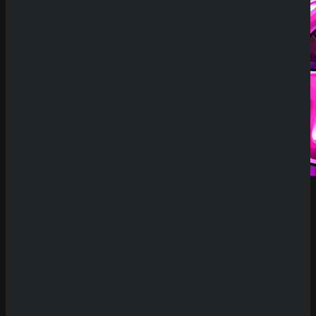
Demo Spiel
Willkommen auf unserer Plattform für Demo
Slots! Hier hast du die einzigartige Möglichkeit,
eine riesige Auswahl an Spielautomaten
kostenlos und ohne Risiko zu testen. Unsere
Seite bietet dir den Vorteil, die neuesten Slots
oft bis zu zwei Wochen vor ihrer offiziellen
Veröffentlichung in Online-Casinos