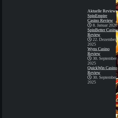
30. September
2025
Aktuelle Reviews
SpinEmpire
Casino Review
8. Januar 2026
SpinBetter Casino
Review
22. Dezember
2025
Wyns Casino
Review
30. September
2025
QuickWin Casino
Review
30. September
2025