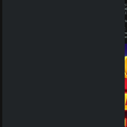
JAHRESUMSATZ:
JAHRES
1.000.000€
1.000.00
BESITZER:
BESITZE
Liernin
Liernin
Enterprises
Enterpri
LTD
LTD
LIZENZ:
LIZENZ:
Komoren
Komore
(Anjouan)
(Anjoua
Neueste
Beiträge
SpinEmpir
e Casino
Review
SpinBetter
Casino
Review
Wyns
Casino