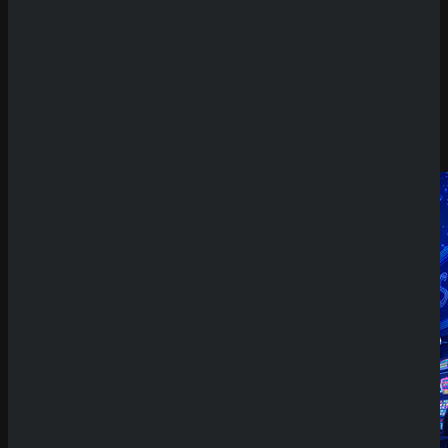
Demo Spiel