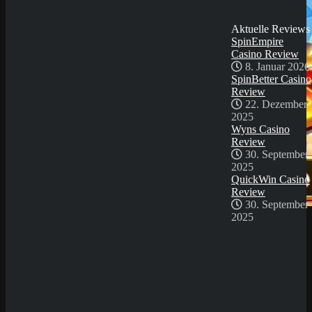
30. September
2025
Aktuelle Reviews
SpinEmpire
Casino Review
8. Januar 2026
SpinBetter Casino
Review
22. Dezember
2025
Wyns Casino
Review
30. September
2025
QuickWin Casino
Review
30. September
Demo Spiel
2025