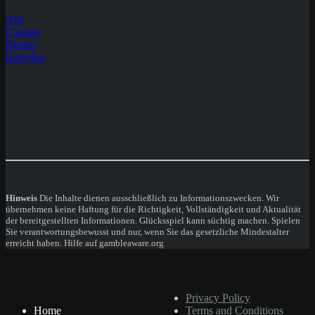
Alle
Casinos
Partner
Ratgeber
Hinweis
Die Inhalte dienen ausschließlich zu Informationszwecken. Wir
übernehmen keine Haftung für die Richtigkeit, Vollständigkeit und Aktualität
der bereitgestellten Informationen. Glücksspiel kann süchtig machen. Spielen
Sie verantwortungsbewusst und nur, wenn Sie das gesetzliche Mindestalter
erreicht haben. Hilfe auf gambleaware.org
© Copyright 2024
Privacy Policy
Home
Terms and Conditions