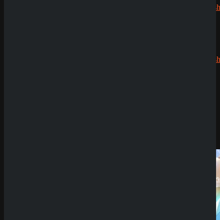
CryptoRush
200% bis
zu 2.500€
Echtgeldmodus
Robert99
Demoversion
zu
Having issues with
The Last of Slots
?
CryptoRush
200% bis
zu 2.500€
News
SpinEmpire Casino
Submit
Review
Sicher dir einen 100% Bonus bis 500€ und spiele
8. Januar 2026
The Last of Slots
SpinBetter Casino
Try Our Featured Games
Review
22. Dezember
2025
Wyns Casino Revie
30. September
2025
QuickWin Casino
Review