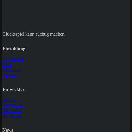
Glücksspiel kann süchtig machen.
Einzahlung
Mastercard
Visa
Apple Pay
Paysafe
Entwickler
Merkur
Novomatic
Play'n Go
Pragmatic
News